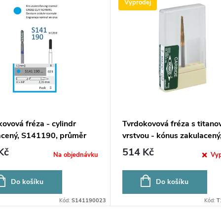
Výprodej
ovová fréza - cylindr
Tvrdokovová fréza s titano
acený, S141190, průměr
vrstvou - kónus zakulacený
m
T194212, 2,3mm - DOPR
Kč
514 Kč
Na objednávku
Vy
POSLEDNÍCH KUSŮ
Do košíku
Do košíku
Kód:
S141190023
Kód:
T