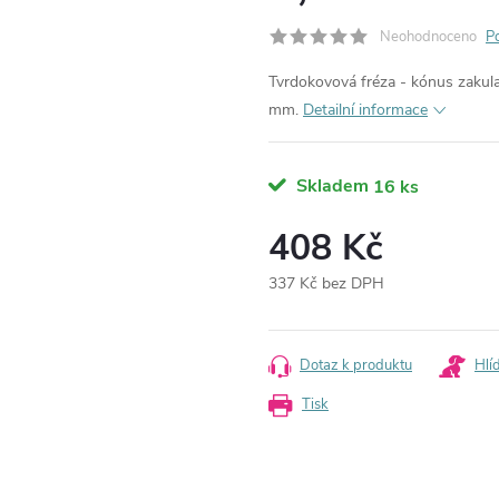
Neohodnoceno
P
Tvrdokovová fréza - kónus zakula
mm.
Detailní informace
Skladem
16 ks
408 Kč
337 Kč bez DPH
Měrná
cena:
Dotaz k produktu
Hlí
Tisk