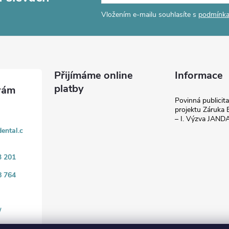
Vložením e-mailu souhlasíte s
podmínka
Přijímáme online
Informace
platby
Povinná publicit
projektu Záruka E
– I. Výzva JAN
ental.c
3 201
8 764
/