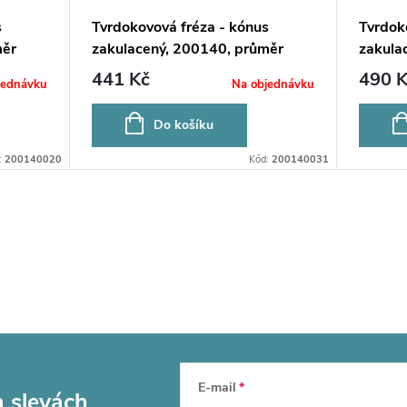
s
Tvrdokovová fréza - kónus
Tvrdok
měr
zakulacený, 200140, průměr
zakula
3,1mm
4mm
441 Kč
490 K
jednávku
Na objednávku
Do košíku
:
200140020
Kód:
200140031
E-mail
a slevách