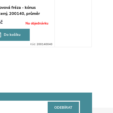
ovová fréza - kónus
cený, 200140, průměr
č
Na objednávku
Do košíku
Kód:
200140040
ODEBÍRAT