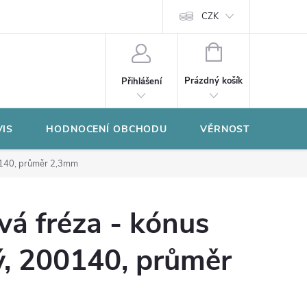
CZK
NÁKUPNÍ
KOŠÍK
Prázdný košík
Přihlášení
VIS
HODNOCENÍ OBCHODU
VĚRNOSTNÍ PROGR
0140, průměr 2,3mm
á fréza - kónus
ý, 200140, průměr