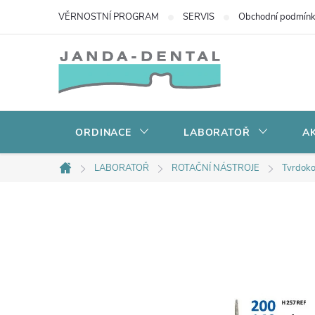
Přejít
VĚRNOSTNÍ PROGRAM
SERVIS
Obchodní podmín
na
obsah
ORDINACE
LABORATOŘ
AK
LABORATOŘ
ROTAČNÍ NÁSTROJE
Tvrdoko
Domů