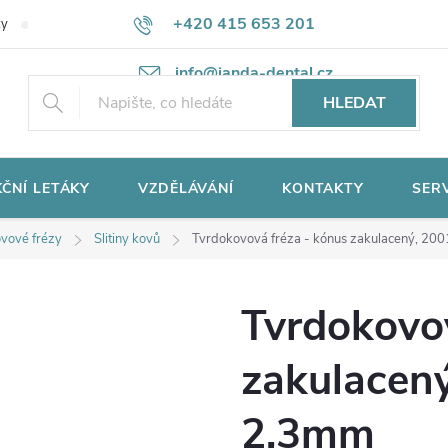
+420 415 653 201
ky
Potřebujete poradit?
Ochrana osobních údajů
info@janda-dental.cz
HLEDAT
ČNÍ LETÁKY
VZDĚLÁVÁNÍ
KONTAKTY
SER
vové frézy
Slitiny kovů
Tvrdokovová fréza - kónus zakulacený, 20
Tvrdokovov
zakulacen
2,3mm