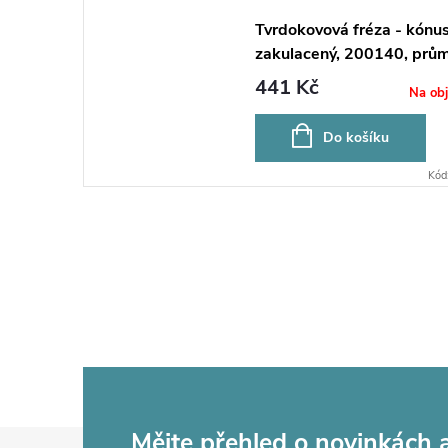
Tvrdokovová fréza - kónu
zakulacený, 200140, prů
2mm
441 Kč
Na ob
Do košíku
Kód
Mějte přehled o novinkách