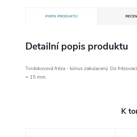
POPIS PRODUKTU
RECEN
Detailní popis produktu
Tvrdokovová fréza - kónus zakulacený. Do frézovac
= 15 mm.
K to