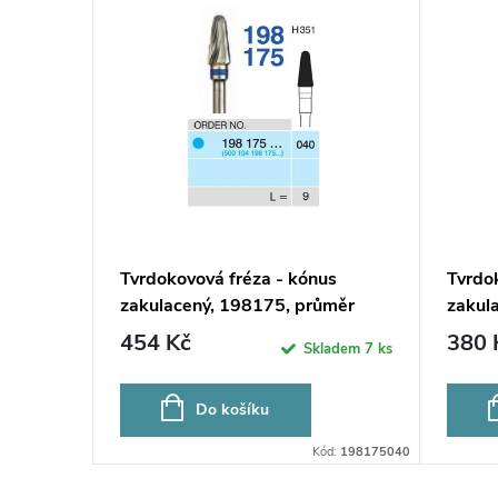
Tvrdokovová fréza - kónus
Tvrdok
zakulacený, 198175, průměr
zakul
4mm
2,3m
454 Kč
380 
Skladem
7 ks
Do košíku
Kód:
198175040