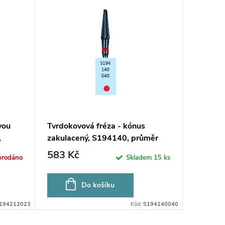
vou
Tvrdokovová fréza - kónus
,
zakulacený, S194140, průměr
ODEJ
4mm
583 Kč
prodáno
Skladem
15 ks
Do košíku
194212023
Kód:
S194140040