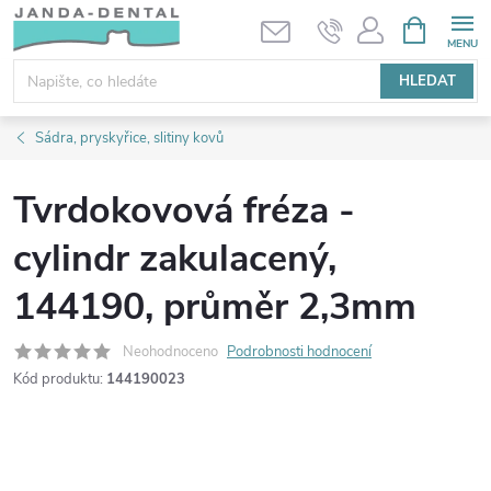
Přejít
NÁKUPNÍ
KOŠÍK
na
obsah
HLEDAT
Sádra, pryskyřice, slitiny kovů
Tvrdokovová fréza -
cylindr zakulacený,
144190, průměr 2,3mm
Neohodnoceno
Podrobnosti hodnocení
Kód produktu:
144190023