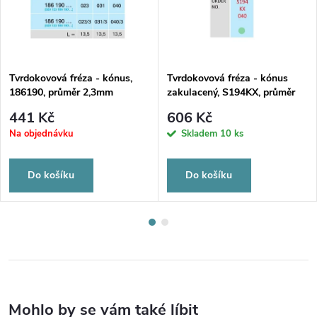
Tvrdokovová fréza - kónus,
Tvrdokovová fréza - kónus
186190, průměr 2,3mm
zakulacený, S194KX, průměr
4mm
441 Kč
606 Kč
Na objednávku
Skladem
10 ks
Do košíku
Do košíku