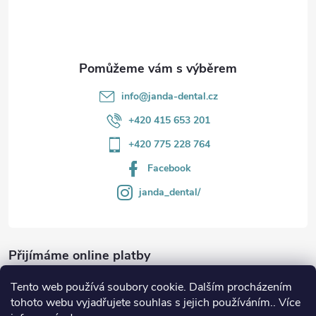
í
info
@
janda-dental.cz
+420 415 653 201
+420 775 228 764
Facebook
janda_dental/
Přijímáme online platby
Tento web používá soubory cookie. Dalším procházením
tohoto webu vyjadřujete souhlas s jejich používáním.. Více