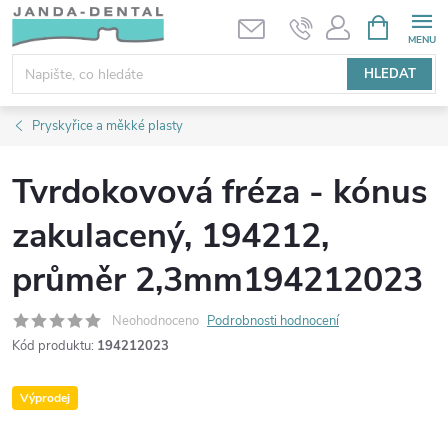
Přejít
NÁKUPNÍ
KOŠÍK
na
obsah
HLEDAT
Pryskyřice a měkké plasty
Tvrdokovová fréza - kónus
zakulacený, 194212,
průměr 2,3mm194212023
Neohodnoceno
Podrobnosti hodnocení
Kód produktu:
194212023
Výprodej