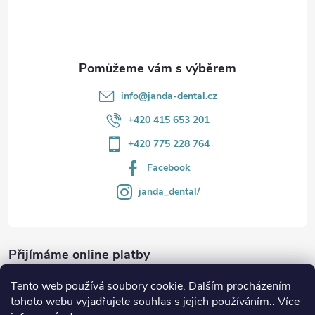
í
info
@
janda-dental.cz
+420 415 653 201
+420 775 228 764
Facebook
janda_dental/
Přijímáme online platby
Tento web používá soubory cookie. Dalším procházením
tohoto webu vyjadřujete souhlas s jejich používáním.. Více