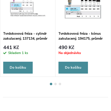
Tvrdokovová fréza - cylindr
Tvrdokovová fréza - kónus
zakulacený, 137134, průměr
zakulacený, 194175, průměr
1,5mm
4,5mm
441 Kč
490 Kč
Skladem
1 ks
Na objednávku
Do košíku
Do košíku