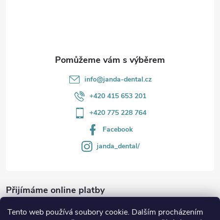
t
í
info
@
janda-dental.cz
+420 415 653 201
+420 775 228 764
Facebook
janda_dental/
Přijímáme online platby
Tento web používá soubory cookie. Dalším procházením