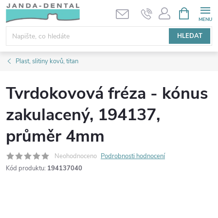
Přejít
NÁKUPNÍ
KOŠÍK
na
obsah
HLEDAT
Plast, slitiny kovů, titan
Tvrdokovová fréza - kónus
zakulacený, 194137,
průměr 4mm
Neohodnoceno
Podrobnosti hodnocení
Kód produktu:
194137040