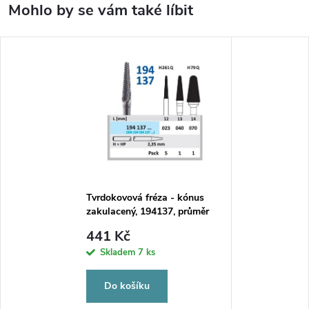
Tvrdokovová fréza - kónus
zakulacený, 194137, průměr
2,3mm
441 Kč
Skladem
7 ks
Do košíku