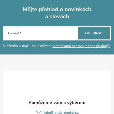
Mějte přehled o novinkách
a slevách
Z
á
E-mail
ODEBÍRAT
p
Vložením e-mailu souhlasíte s
podmínkami ochrany osobních údajů
a
t
í
info
@
janda-dental.cz