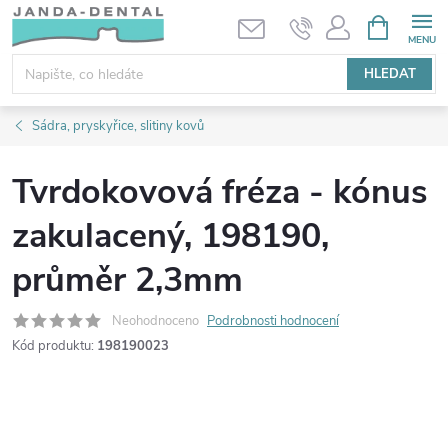
Přejít
NÁKUPNÍ
KOŠÍK
na
obsah
HLEDAT
Sádra, pryskyřice, slitiny kovů
Tvrdokovová fréza - kónus
zakulacený, 198190,
průměr 2,3mm
Neohodnoceno
Podrobnosti hodnocení
Kód produktu:
198190023