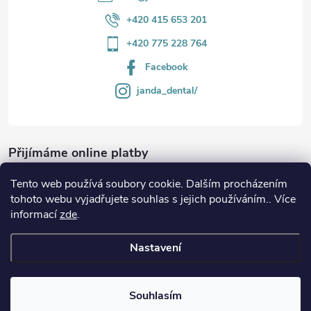
+420 415 653 201
+420 775 228 764
Facebook
janda_dental/
Přijímáme online platby
Tento web používá soubory cookie. Dalším procházením
tohoto webu vyjadřujete souhlas s jejich používáním.. Více
informací
zde
.
Informace
Nastavení
Copyright 2026
JANDA-DENTAL.cz
. Všechna práva vyhrazena.
Souhlasím
Vytvořil Shoptet