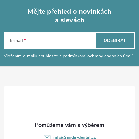
Mějte přehled o novinkách
a slevách
Z
á
E-mail
ODEBÍRAT
p
Vložením e-mailu souhlasíte s
podmínkami ochrany osobních údajů
a
t
í
info
@
janda-dental.cz