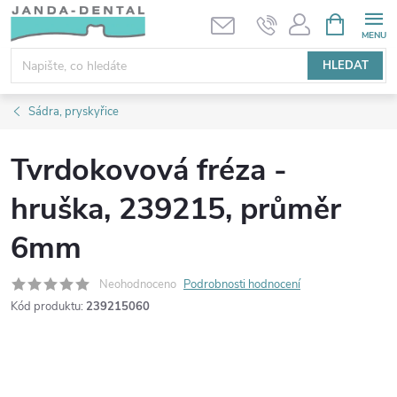
Přejít
NÁKUPNÍ
KOŠÍK
na
obsah
HLEDAT
Sádra, pryskyřice
Tvrdokovová fréza -
hruška, 239215, průměr
6mm
Neohodnoceno
Podrobnosti hodnocení
Kód produktu:
239215060