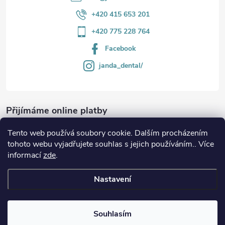
+420 415 653 201
+420 775 228 764
Facebook
janda_dental/
Přijímáme online platby
Tento web používá soubory cookie. Dalším procházením
tohoto webu vyjadřujete souhlas s jejich používáním.. Více
informací
zde
.
Informace
Nastavení
Copyright 2026
JANDA-DENTAL.cz
. Všechna práva vyhrazena.
Souhlasím
Vytvořil Shoptet