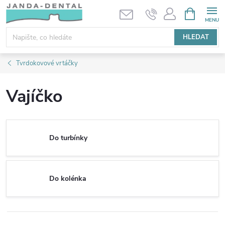
Přejít
NÁKUPNÍ
KOŠÍK
na
obsah
HLEDAT
Tvrdokovové vrtáčky
Vajíčko
Do turbínky
Do kolénka