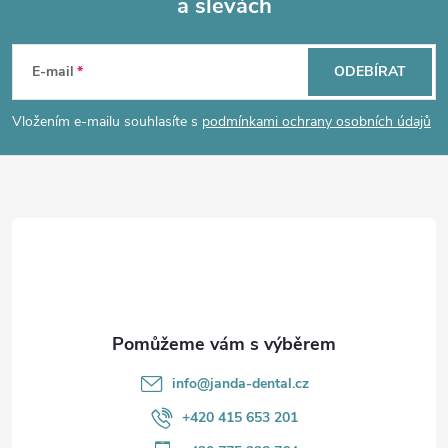
a slevách
Z
á
E-mail
ODEBÍRAT
p
Vložením e-mailu souhlasíte s
podmínkami ochrany osobních údajů
a
t
í
info
@
janda-dental.cz
+420 415 653 201