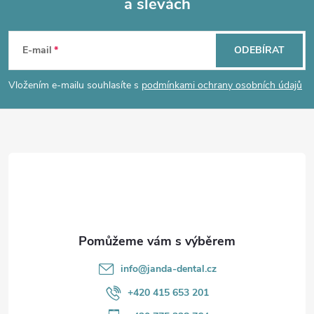
a slevách
Z
á
E-mail
ODEBÍRAT
p
Vložením e-mailu souhlasíte s
podmínkami ochrany osobních údajů
a
t
í
info
@
janda-dental.cz
+420 415 653 201