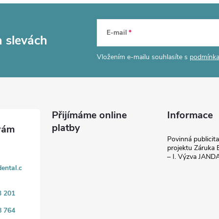
E-mail
a slevách
Vložením e-mailu souhlasíte s
podmínka
Přijímáme online
Informace
platby
Povinná publicit
projektu Záruka E
– I. Výzva JAN
ental.c
3 201
8 764