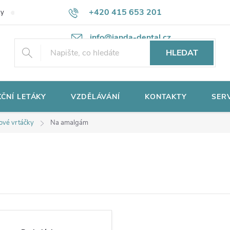
+420 415 653 201
ky
Potřebujete poradit?
Ochrana osobních údajů
info@janda-dental.cz
HLEDAT
ČNÍ LETÁKY
VZDĚLÁVÁNÍ
KONTAKTY
SER
ové vrtáčky
Na amalgám