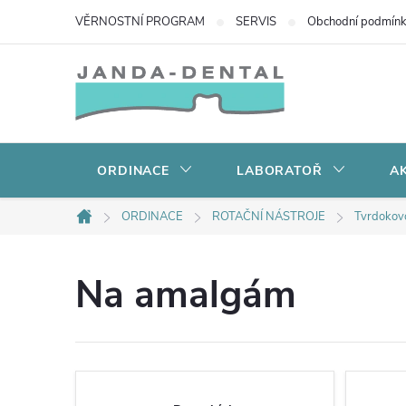
Přejít
VĚRNOSTNÍ PROGRAM
SERVIS
Obchodní podmín
na
obsah
ORDINACE
LABORATOŘ
AK
ORDINACE
ROTAČNÍ NÁSTROJE
Tvrdokov
Domů
Na amalgám