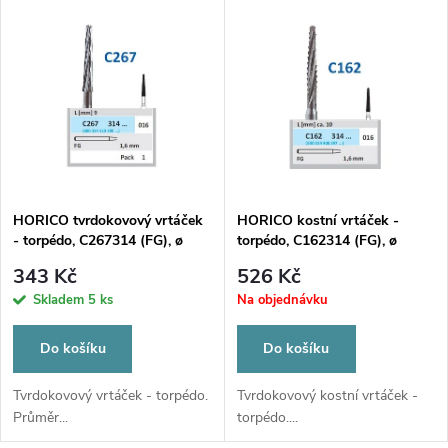
V
Nejdražší
z
ý
Nejprodávanější
e
p
Abecedně
n
i
í
s
p
HORICO tvrdokovový vrtáček
HORICO kostní vrtáček -
- torpédo, C267314 (FG), ø
torpédo, C162314 (FG), ø
p
1,6mm
1,6mm
r
343 Kč
526 Kč
r
Skladem
5 ks
Na objednávku
o
o
Do košíku
Do košíku
d
d
Tvrdokovový vrtáček - torpédo.
Tvrdokovový kostní vrtáček -
Průměr...
torpédo....
u