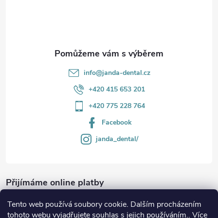
v
í
k
y
v
info
@
janda-dental.cz
ý
+420 415 653 201
p
+420 775 228 764
i
Facebook
s
janda_dental/
u
Přijímáme online platby
Tento web používá soubory cookie. Dalším procházením
tohoto webu vyjadřujete souhlas s jejich používáním.. Více