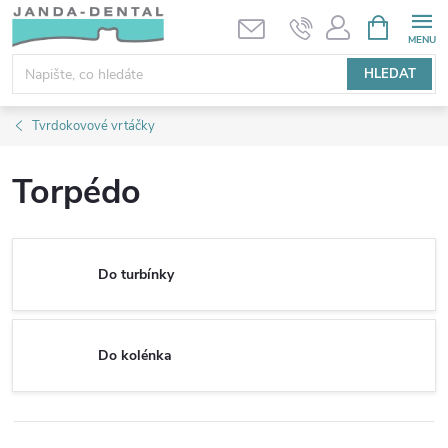
Přejít
NÁKUPNÍ
KOŠÍK
na
obsah
HLEDAT
Tvrdokovové vrtáčky
Torpédo
Do turbínky
Do kolénka