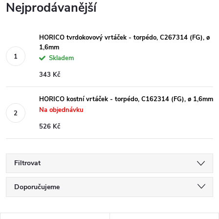
Nejprodávanější
HORICO tvrdokovový vrtáček - torpédo, C267314 (FG), ø
1,6mm
Skladem
343 Kč
HORICO kostní vrtáček - torpédo, C162314 (FG), ø 1,6mm
Na objednávku
526 Kč
Filtrovat
Ř
Doporučujeme
a
Nejlevnější