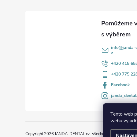
p
a
t
í
info
@
janda-d
z
+420 415 65
+420 775 22
Facebook
janda_dental
Tento web p
webu vyjadřu
Copyright 2026
JANDA-DENTAL.cz
. Všechna práva vyhrazena
Nastaven