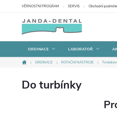
Přejít
VĚRNOSTNÍ PROGRAM
SERVIS
Obchodní podmín
na
obsah
ORDINACE
LABORATOŘ
AK
ORDINACE
ROTAČNÍ NÁSTROJE
Tvrdokov
Domů
Do turbínky
Pr