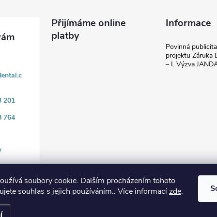
Přijímáme online
Informace
platby
Povinná publicit
projektu Záruka E
– I. Výzva JAN
ental.c
3 201
8 764
/
oužívá soubory cookie. Dalším procházením tohoto
S
jete souhlas s jejich používáním.. Více informací
zde
.
.
í