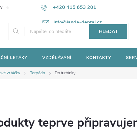
+420 415 653 201
ky
Potřebujete poradit?
Ochrana osobních údajů
info@janda-dental.cz
HLEDAT
ČNÍ LETÁKY
VZDĚLÁVÁNÍ
KONTAKTY
SER
ové vrtáčky
Torpédo
Do turbínky
odukty teprve připravuje