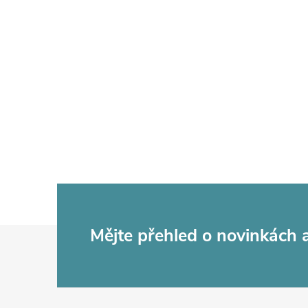
Z
Mějte přehled o novinkách
á