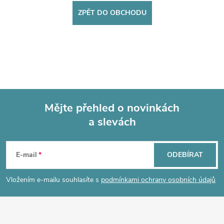
ZPĚT DO OBCHODU
Mějte přehled o novinkách
a slevách
Z
á
E-mail
ODEBÍRAT
p
Vložením e-mailu souhlasíte s
podmínkami ochrany osobních údajů
a