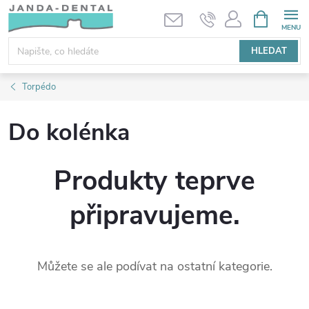
Přejít
NÁKUPNÍ
KOŠÍK
na
obsah
HLEDAT
Torpédo
Do kolénka
Produkty teprve
připravujeme.
Můžete se ale podívat na ostatní kategorie.