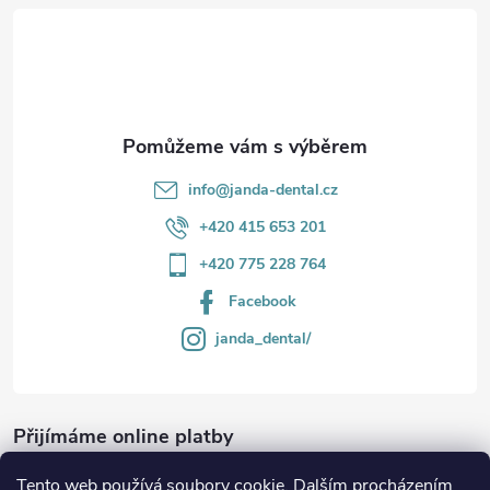
t
í
info
@
janda-dental.cz
+420 415 653 201
+420 775 228 764
Facebook
janda_dental/
Přijímáme online platby
Tento web používá soubory cookie. Dalším procházením