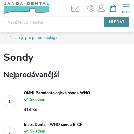
Přejít
NÁKUPNÍ
KOŠÍK
na
obsah
HLEDAT
Nástroje pro parodontologii
Sondy
Nejprodávanější
OMNI Parodontologická sonda WHO
Skladem
414 Kč
InstruDents - WHO sonda 8-CP
Skladem