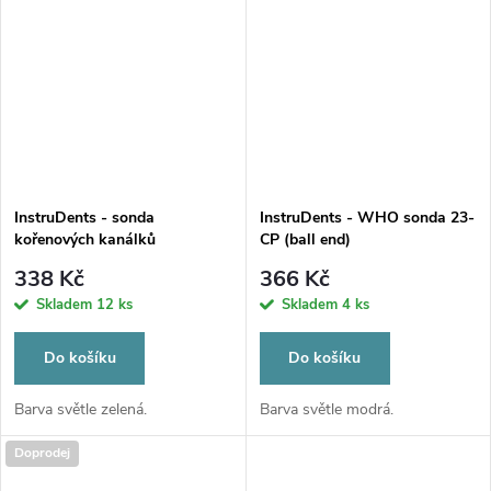
InstruDents - sonda
InstruDents - WHO sonda 23-
kořenových kanálků
CP (ball end)
338 Kč
366 Kč
Skladem
12 ks
Skladem
4 ks
Do košíku
Do košíku
Barva světle zelená.
Barva světle modrá.
Doprodej