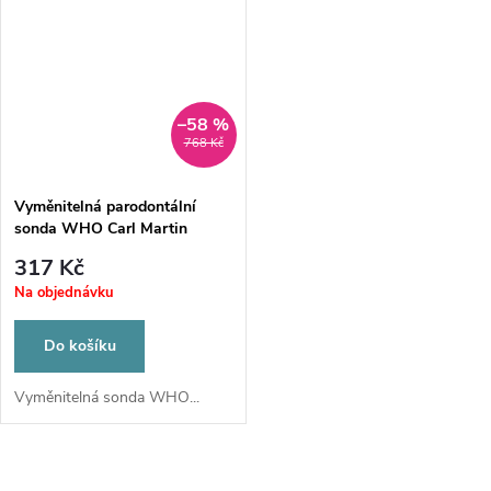
–58 %
768 Kč
Vyměnitelná parodontální
sonda WHO Carl Martin
Solingen
317 Kč
Na objednávku
Do košíku
Vyměnitelná sonda WHO...
O