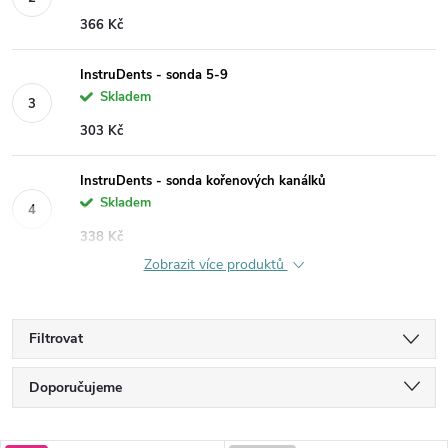
366 Kč
InstruDents - sonda 5-9
Skladem
303 Kč
InstruDents - sonda kořenových kanálků
Skladem
338 Kč
Zobrazit více produktů
Filtrovat
Ř
Doporučujeme
a
Nejlevnější