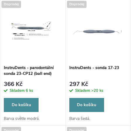
u
Doprodej
Doprodej
k
k
t
t
ů
ů
InstruDents - parodontální
InstruDents - sonda 17-23
sonda 23-CP12 (ball end)
366 Kč
297 Kč
Skladem
6 ks
Skladem
>20 ks
Do košíku
Do košíku
Barva světle modrá.
Barva šedá.
Doprodej
Doprodej