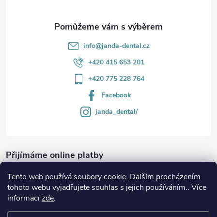
y
v
info
@
janda-dental.cz
ý
+420 415 653 201
p
+420 775 228 764
i
Facebook
s
janda_dental/
u
Přijímáme online platby
Tento web používá soubory cookie. Dalším procházením
tohoto webu vyjadřujete souhlas s jejich používáním.. Více
informací
zde
.
Informace