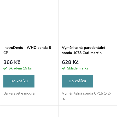
InstruDents - WHO sonda 8-
Vyměnitelná parodontální
CP
sonda 1078 Carl Martin
Solingen /CP15
366 Kč
628 Kč
Skladem
15 ks
Skladem
2 ks
Do košíku
Do košíku
Barva světle modrá.
Vyměnitelná sonda CP15 1-2-
3- . . ....