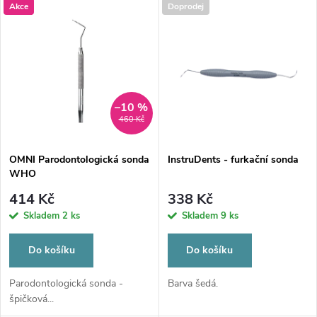
V
Akce
Doprodej
Nejdražší
z
ý
Nejprodávanější
e
p
Abecedně
n
i
–10 %
460 Kč
í
s
p
OMNI Parodontologická sonda
InstruDents - furkační sonda
WHO
p
r
414 Kč
338 Kč
r
Skladem
2 ks
Skladem
9 ks
o
o
Do košíku
Do košíku
d
d
Parodontologická sonda -
Barva šedá.
špičková...
u