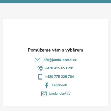
a
t
í
info
@
janda-dental.cz
+420 415 653 201
+420 775 228 764
Facebook
janda_dental/