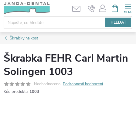
Přejít
NÁKUPNÍ
KOŠÍK
na
obsah
HLEDAT
Škrabky na kost
Škrabka FEHR Carl Martin
Solingen 1003
Neohodnoceno
Podrobnosti hodnocení
Kód produktu:
1003