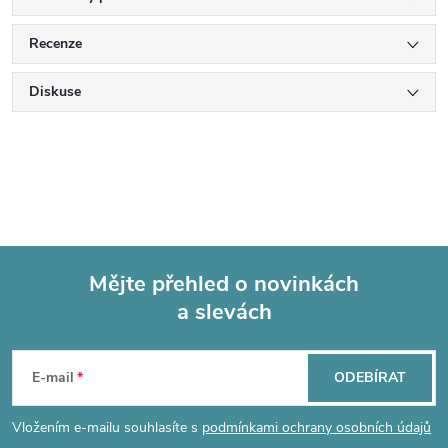
Recenze
Diskuse
Mějte přehled o novinkách
a slevách
Z
á
E-mail
ODEBÍRAT
p
Vložením e-mailu souhlasíte s
podmínkami ochrany osobních údajů