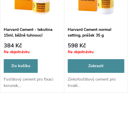
ů
ů
Harvard Cement - tekutina
Harvard Cement normal
15ml, běžně tuhnoucí
setting, prášek 35 g
384 Kč
598 Kč
Na objednávku
Na objednávku
Do košíku
Zobrazit
Fosfátový cement pro fixaci
Zinkofosfátový cement pro
korunek,...
trvalé...
O
v