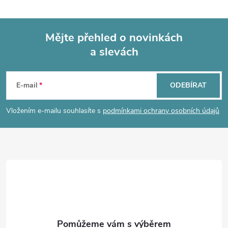
l
á
Mějte přehled o novinkách
d
a slevách
Z
a
á
c
E-mail
ODEBÍRAT
p
í
Vložením e-mailu souhlasíte s
podmínkami ochrany osobních údajů
p
a
r
t
v
í
k
y