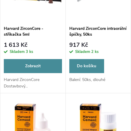
n
i
í
s
p
Harvard ZirconCore -
Harvard ZirconCore intraorální
stříkačka 5ml
špičky, 50ks
p
r
1 613 Kč
917 Kč
r
Skladem
3 ks
Skladem
2 ks
o
o
Zobrazit
Do košíku
d
d
Harvard ZirconCore
Balení: 50ks, dlouhé
Dostavbový...
u
u
k
k
t
t