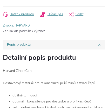
Dotaz k produktu
Hlídací pes
Sdílet
Značka:
HARVARD
Záruka
:
dle podmínek výrobce
Popis produktu
Detailní popis produktu
Harvard ZirconCore
Dostavbový materiál pro rekonstrukci pilířů zubů a fixaci čepů.
duálně tuhnoucí
optimální konzistence pro dostavbu a pro fixaci čepů
velmi dobré mechanické vlastnosti: vysoká pevnost v tlaku a