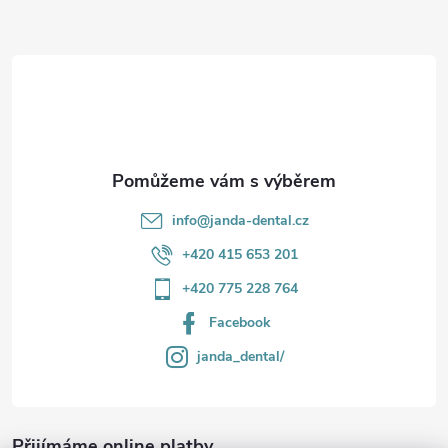
a
t
í
info
@
janda-dental.cz
+420 415 653 201
+420 775 228 764
Facebook
janda_dental/
Přijímáme online platby