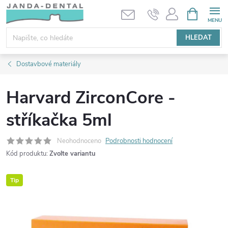
Přejít
NÁKUPNÍ
KOŠÍK
na
obsah
HLEDAT
Dostavbové materiály
Harvard ZirconCore -
stříkačka 5ml
Neohodnoceno
Podrobnosti hodnocení
Kód produktu:
Zvolte variantu
Tip