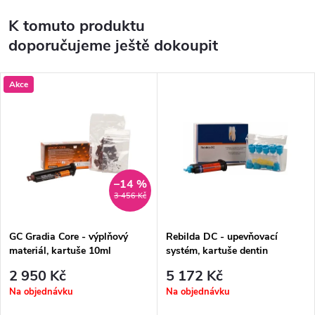
K tomuto produktu
doporučujeme ještě dokoupit
Akce
–14 %
3 456 Kč
GC Gradia Core - výplňový
Rebilda DC - upevňovací
materiál, kartuše 10ml
systém, kartuše dentin
2 950 Kč
5 172 Kč
Na objednávku
Na objednávku