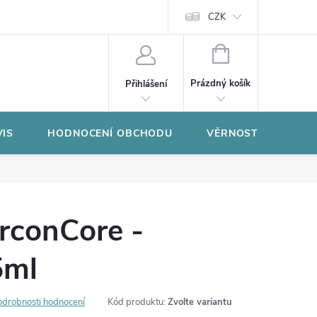
CZK
NÁKUPNÍ
KOŠÍK
Prázdný košík
Přihlášení
VIS
HODNOCENÍ OBCHODU
VĚRNOSTNÍ PROGR
rconCore -
5ml
odrobnosti hodnocení
Kód produktu:
Zvolte variantu