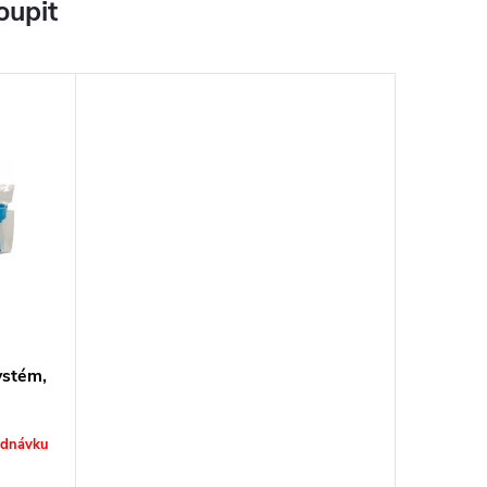
oupit
ystém,
ednávku