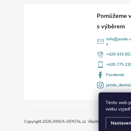
a
t
í
info
@
janda-d
z
+420 415 65
+420 775 22
Facebook
janda_dental
Tento web p
webu vyjadřu
Copyright 2026
JANDA-DENTAL.cz
. Všechna práva vyhrazena
Nastaven