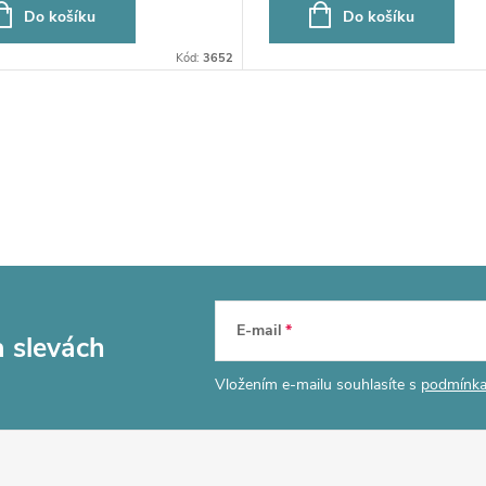
Do košíku
Do košíku
Kód:
3652
E-mail
a slevách
Vložením e-mailu souhlasíte s
podmínka