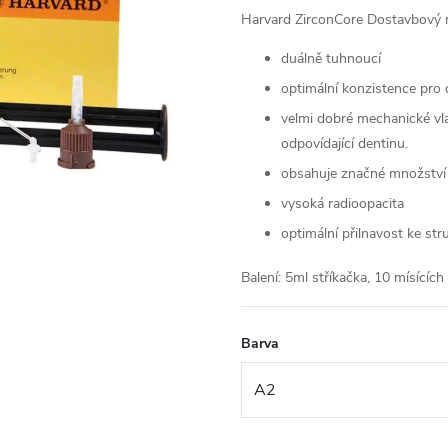
Harvard ZirconCore
Dostavbový ma
duálně tuhnoucí
optimální konzistence pro 
velmi dobré mechanické vla
odpovídající dentinu.
obsahuje značné množství
vysoká radioopacita
optimální přilnavost ke st
Balení: 5ml stříkačka, 10 mísících
Barva