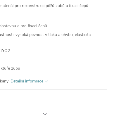
teriál pro rekonstrukci pilířů zubů a fixaci čepů.
dostavbu a pro fixaci čepů
stnosti: vysoká pevnost v tlaku a ohybu, elasticita
 ZrO2
ruktuře zubu
 kanyl
Detailní informace