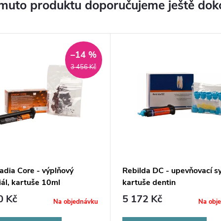
muto produktu doporučujeme ještě dok
–14 %
3 456 Kč
adia Core - výplňový
Rebilda DC - upevňovací s
ál, kartuše 10ml
kartuše dentin
0 Kč
5 172 Kč
Na objednávku
Na obj