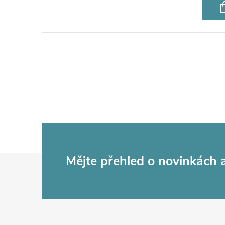
Z
Mějte přehled o novinkách
á
p