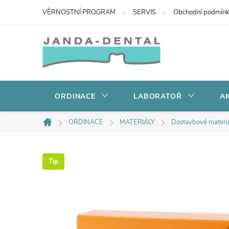
Přejít
VĚRNOSTNÍ PROGRAM
SERVIS
Obchodní podmín
na
obsah
ORDINACE
LABORATOŘ
AK
ORDINACE
MATERIÁLY
Dostavbové materi
Domů
Tip