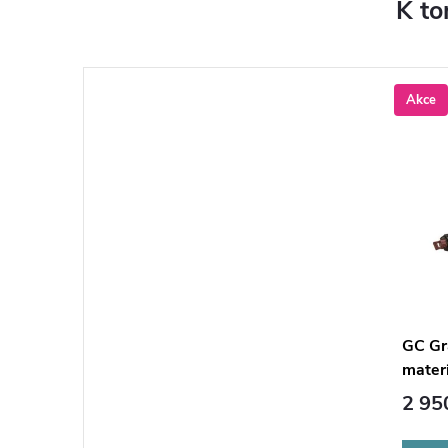
K to
Akce
GC Gr
materi
2 95