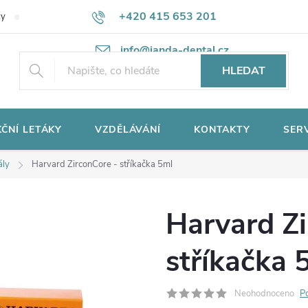
+420 415 653 201
ky
Potřebujete poradit?
Ochrana osobních údajů
info@janda-dental.cz
HLEDAT
ČNÍ LETÁKY
VZDĚLÁVÁNÍ
KONTAKTY
SER
ály
Harvard ZirconCore - stříkačka 5ml
Harvard Zi
stříkačka 
Neohodnoceno
P