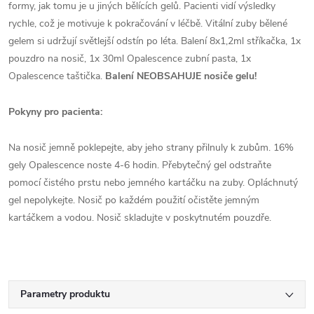
formy, jak tomu je u jiných bělících gelů. Pacienti vidí výsledky
rychle, což je motivuje k pokračování v léčbě. Vitální zuby bělené
gelem si udržují světlejší odstín po léta. Balení 8x1,2ml stříkačka, 1x
pouzdro na nosič, 1x 30ml Opalescence zubní pasta, 1x
Opalescence taštička.
Balení NEOBSAHUJE nosiče gelu!
Pokyny pro pacienta:
Na nosič jemně poklepejte, aby jeho strany přilnuly k zubům. 16%
gely Opalescence noste 4-6 hodin. Přebytečný gel odstraňte
pomocí čistého prstu nebo jemného kartáčku na zuby. Opláchnutý
gel nepolykejte. Nosič po každém použití očistěte jemným
kartáčkem a vodou. Nosič skladujte v poskytnutém pouzdře.
Parametry produktu