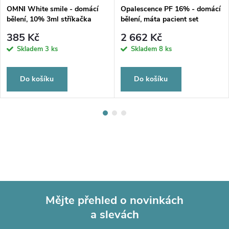
OMNI White smile - domácí
Opalescence PF 16% - domácí
bělení, 10% 3ml stříkačka
bělení, máta pacient set
385 Kč
2 662 Kč
Skladem
3 ks
Skladem
8 ks
Do košíku
Do košíku
Mějte přehled o novinkách
a slevách
Z