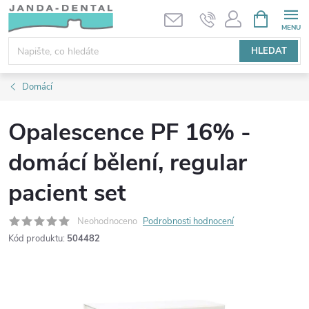
Přejít
NÁKUPNÍ
KOŠÍK
na
obsah
HLEDAT
Domácí
Opalescence PF 16% -
domácí bělení, regular
pacient set
Neohodnoceno
Podrobnosti hodnocení
Kód produktu:
504482