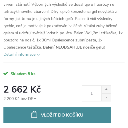
vlivem stárnutí. Výborných výsledků se dosahuje u fluorózy i u
tetracyklinového zbarvení. Díky lepivé konzistenci gel nevytéká z
formy, jak tomu je u jiných bělících gelů. Pacienti vidí výsledky
rychle, což je motivuje k pokračování v léčbě. Vitální zuby bělené
gelem si udržují světlejší odstín po léta. Balení 8x1,2ml stříkačka, 1x
pouzdro na nosič, 1x 30ml Opalescence zubní pasta, 1x
Opalescence taštička.
Balení NEOBSAHUJE nosiče gelu!
Detailní informace
Skladem
8 ks
2 662 Kč
2 200 Kč bez DPH
Měrná
cena:
VLOŽIT DO KOŠÍKU