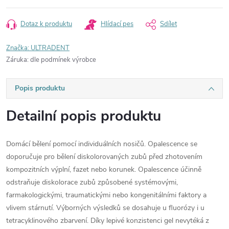
Dotaz k produktu
Hlídací pes
Sdílet
Značka:
ULTRADENT
Záruka
:
dle podmínek výrobce
Popis produktu
Detailní popis produktu
Domácí bělení pomocí individuálních nosičů. Opalescence se
doporučuje pro bělení diskolorovaných zubů před zhotovením
kompozitních výplní, fazet nebo korunek. Opalescence účinně
odstraňuje diskolorace zubů způsobené systémovými,
farmakologickými, traumatickými nebo kongenitálními faktory a
vlivem stárnutí. Výborných výsledků se dosahuje u fluorózy i u
tetracyklinového zbarvení. Díky lepivé konzistenci gel nevytéká z