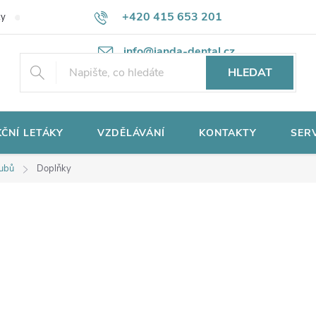
+420 415 653 201
ky
Potřebujete poradit?
Ochrana osobních údajů
info@janda-dental.cz
HLEDAT
ČNÍ LETÁKY
VZDĚLÁVÁNÍ
KONTAKTY
SER
zubů
Doplňky