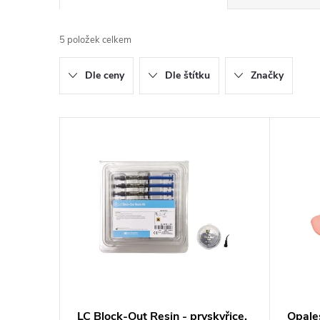
a
5
položek celkem
z
Dle ceny
Dle štítku
Značky
e
n
V
í
ý
p
p
r
i
o
s
d
p
LC Block-Out Resin - pryskyřice,
Opale