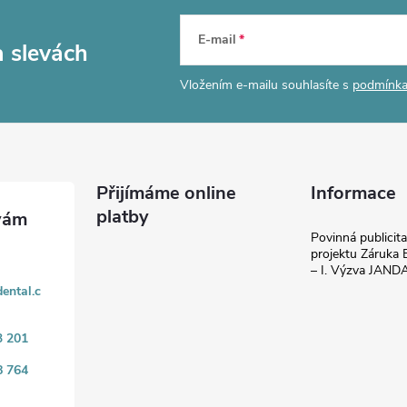
E-mail
a slevách
Vložením e-mailu souhlasíte s
podmínka
Přijímáme online
Informace
platby
Povinná publicit
projektu Záruka E
– I. Výzva JAN
ental.c
3 201
8 764