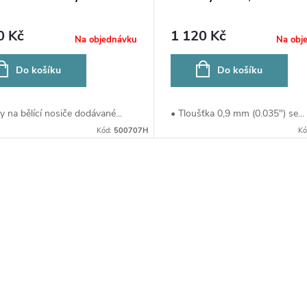
0 Kč
1 120 Kč
Na objednávku
Na obj
Do košíku
Do košíku
y na bělící nosiče dodávané...
• Tloušťka 0,9 mm (0.035") se...
Kód:
500707H
Kó