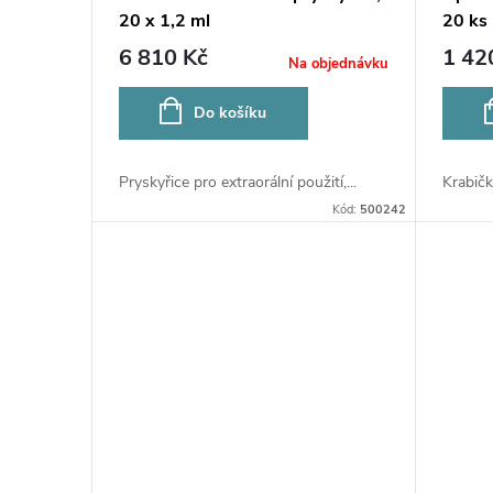
u
20 x 1,2 ml
20 ks
r
6 810 Kč
1 42
Na objednávku
k
o
Do košíku
t
d
ů
Pryskyřice pro extraorální použití,...
Krabičk
u
Kód:
500242
k
t
ů