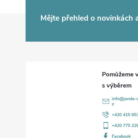
d
Z
Mějte přehled o novinkách
a
c
á
í
p
p
a
r
t
v
k
í
info
@
janda-d
y
z
+420 415 65
v
+420 775 22
ý
Facebook