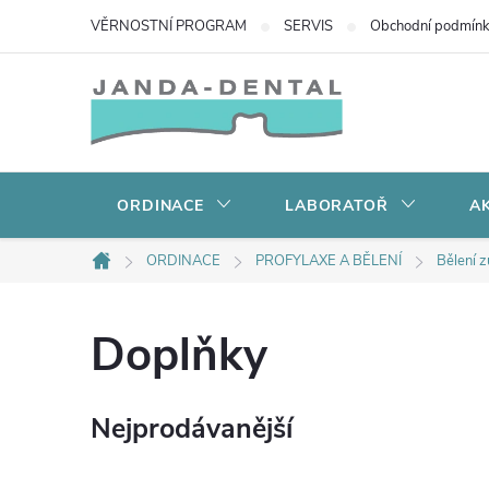
Přejít
VĚRNOSTNÍ PROGRAM
SERVIS
Obchodní podmín
na
obsah
ORDINACE
LABORATOŘ
AK
ORDINACE
PROFYLAXE A BĚLENÍ
Bělení 
Domů
Doplňky
Nejprodávanější