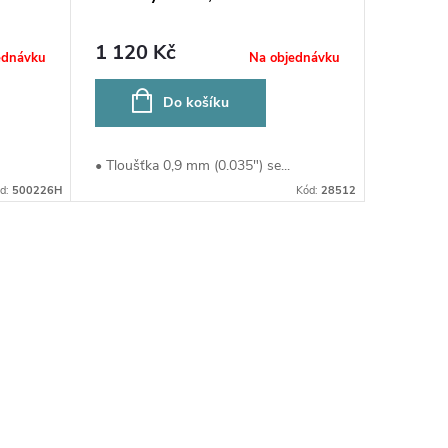
1 120 Kč
ednávku
Na objednávku
Do košíku
• Tloušťka 0,9 mm (0.035") se...
d:
500226H
Kód:
28512