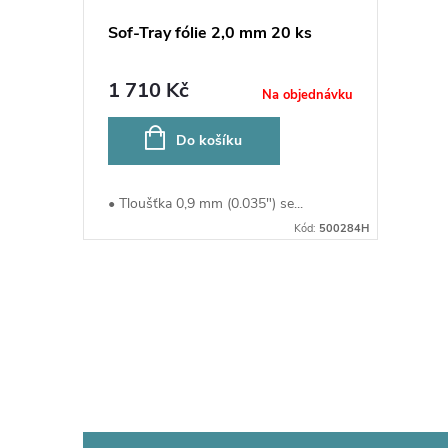
Sof-Tray fólie 2,0 mm 20 ks
1 710 Kč
Na objednávku
Do košíku
• Tloušťka 0,9 mm (0.035") se...
Kód:
500284H
O
v
l
á