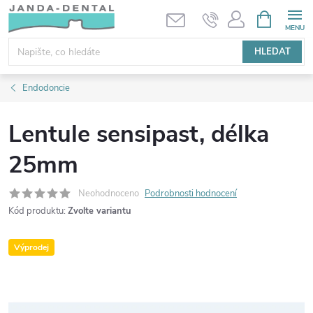
Přejít
NÁKUPNÍ
KOŠÍK
na
obsah
HLEDAT
Endodoncie
Lentule sensipast, délka
25mm
Neohodnoceno
Podrobnosti hodnocení
Kód produktu:
Zvolte variantu
Výprodej