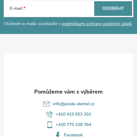
á
E-mail
ODEBÍRAT
p
Vložením e-mailu souhlasíte s
podmínkami ochrany osobních údajů
a
t
í
info
@
janda-dental.cz
+420 415 653 201
+420 775 228 764
Facebook