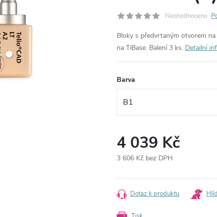
Neohodnoceno
P
Bloky s předvrtaným otvorem na 
na TiBase. Balení 3 ks.
Detailní i
Barva
4 039 Kč
3 606 Kč bez DPH
Měrná
cena:
Dotaz k produktu
Hlí
Tisk