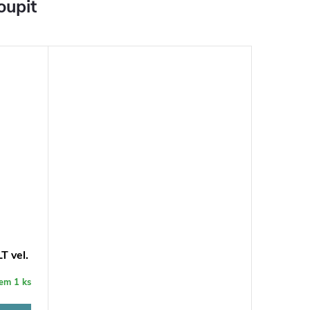
oupit
T vel.
dem
1 ks