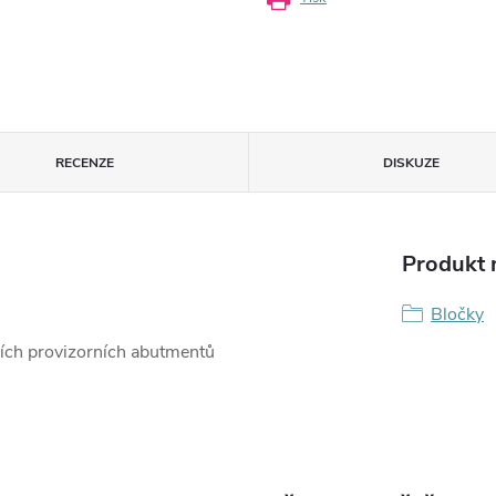
RECENZE
DISKUZE
Produkt n
Bločky
ních provizorních abutmentů