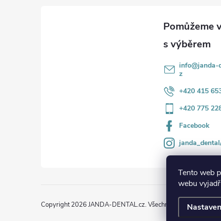
a
t
í
info
@
janda-d
z
+420 415 65
+420 775 22
Facebook
janda_dental
Tento web p
webu vyjadřu
Copyright 2026
JANDA-DENTAL.cz
. Všechna práva vyhrazena
Nastaven