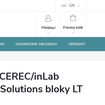
CZK
NÁKUPNÍ
KOŠÍK
Prázdný košík
Přihlášení
VIS
HODNOCENÍ OBCHODU
VĚRNOSTNÍ PROGR
 CEREC/inLab
Solutions bloky LT
)