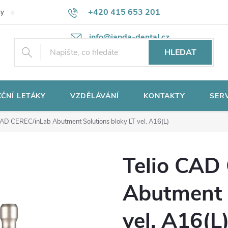
+420 415 653 201
ky
Potřebujete poradit?
Ochrana osobních údajů
info@janda-dental.cz
HLEDAT
ČNÍ LETÁKY
VZDĚLÁVÁNÍ
KONTAKTY
SER
CAD CEREC/inLab Abutment Solutions bloky LT vel. A16(L)
Telio CAD
Abutment 
vel. A16(L