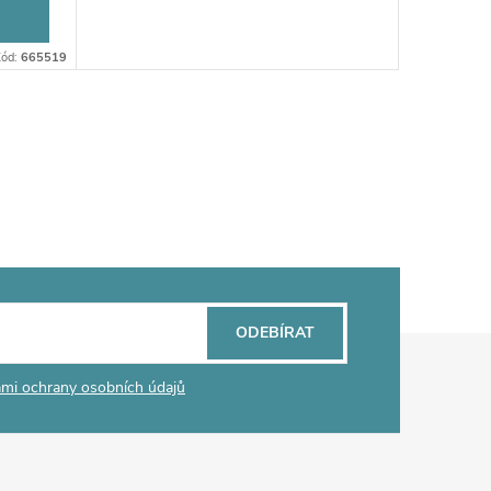
ód:
665519
ODEBÍRAT
mi ochrany osobních údajů