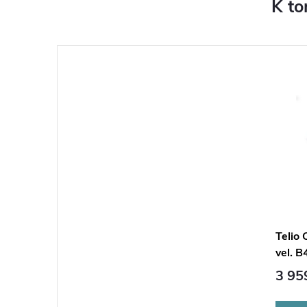
K to
Telio
vel. B
3 95