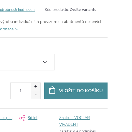
odrobnosti hodnocení
Kód produktu:
Zvolte variantu
výrobu individuálních provizorních abutmentů nesených
nformace
VLOŽIT DO KOŠÍKU
dací pes
Sdílet
Značka:
IVOCLAR
VIVADENT
Záruka
:
dle podmínek