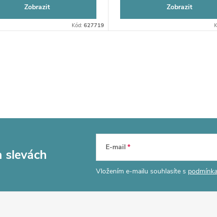
Zobrazit
Zobrazit
Kód:
627719
K
E-mail
a slevách
Vložením e-mailu souhlasíte s
podmínka