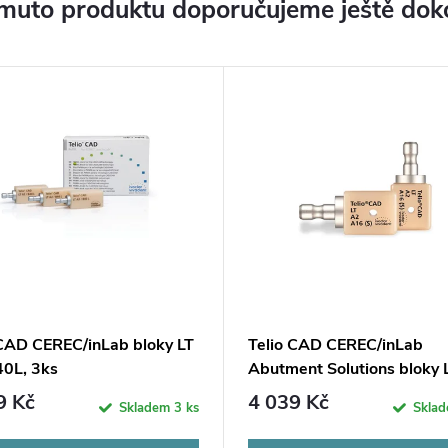
muto produktu doporučujeme ještě dok
 CAD CEREC/inLab bloky LT
Telio CAD CEREC/inLab
40L, 3ks
Abutment Solutions bloky L
A16(S)
9 Kč
4 039 Kč
Skladem
3 ks
Skla