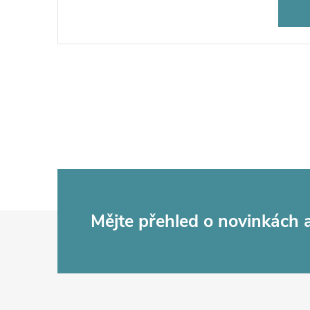
Z
Mějte přehled o novinkách
á
p