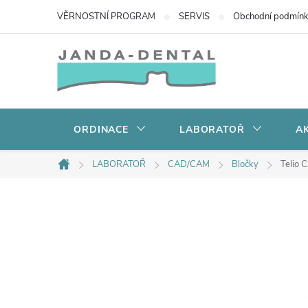
Přejít
VĚRNOSTNÍ PROGRAM
SERVIS
Obchodní podmín
na
obsah
ORDINACE
LABORATOŘ
AK
LABORATOŘ
CAD/CAM
Bločky
Telio 
Domů