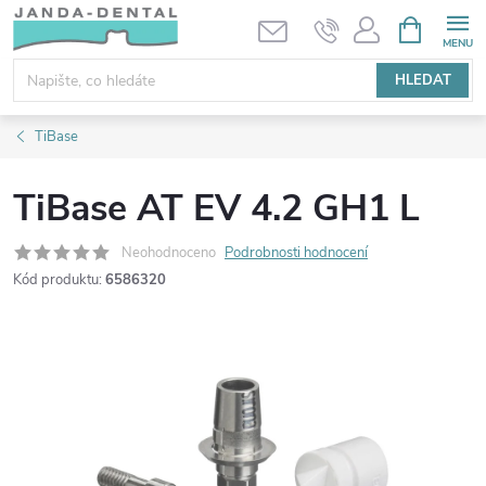
Přejít
NÁKUPNÍ
KOŠÍK
na
obsah
HLEDAT
TiBase
TiBase AT EV 4.2 GH1 L
Neohodnoceno
Podrobnosti hodnocení
Kód produktu:
6586320