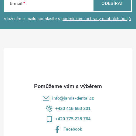
á
E-mail
ODEBÍRAT
p
Vložením e-mailu souhlasíte s
podmínkami ochrany osobních údajů
a
t
í
info
@
janda-dental.cz
+420 415 653 201
+420 775 228 764
Facebook