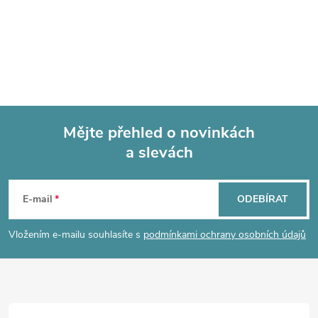
Mějte přehled o novinkách
a slevách
Z
á
E-mail
ODEBÍRAT
p
Vložením e-mailu souhlasíte s
podmínkami ochrany osobních údajů
a
t