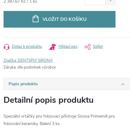
Měrná
2 387,67 Kč / 1 ks
cena:
VLOŽIT DO KOŠÍKU
Dotaz k produktu
Hlídací pes
Sdílet
Značka:
DENTSPLY SIRONA
Záruka
:
dle podmínek výrobce
Popis produktu
Detailní popis produktu
Speciální vrtáčky pro frézovací přístroje Sirona Primemill pro
frézování keramiky. Balení 3 ks.