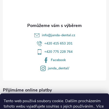
í
info
@
janda-dental.cz
+420 415 653 201
+420 775 228 764
Facebook
janda_dental/
Přijímáme online platby
Tento web používá soubory cookie. Dalším procházením
tohoto webu vyjadřujete souhlas s jejich používáním.. Více