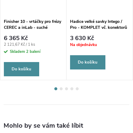
Finisher 10 - vrtáčky pro frézy
Hadice velké savky Intego /
CEREC a inLab - suché
Pro - KOMPLET vč. konektorů
frézování zirkonu
6 365 Kč
3 630 Kč
Měrná
2 121,67 Kč / 1 ks
Na objednávku
cena:
Skladem
2 balení
Do košíku
Do košíku