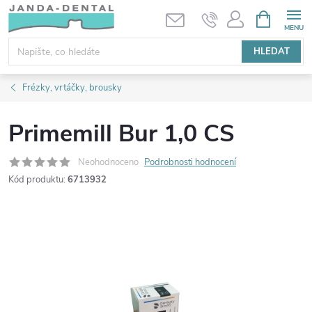
Přejít
NÁKUPNÍ
KOŠÍK
na
obsah
HLEDAT
Frézky, vrtáčky, brousky
Primemill Bur 1,0 CS
Neohodnoceno
Podrobnosti hodnocení
Kód produktu:
6713932