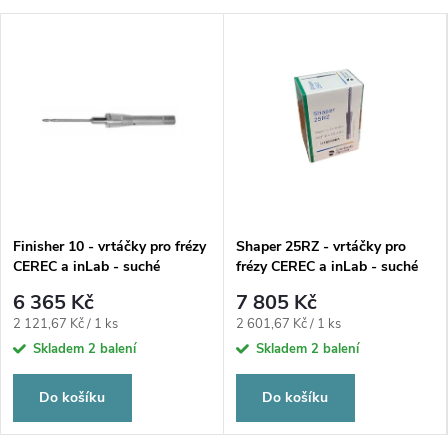
Finisher 10 - vrtáčky pro frézy
Shaper 25RZ - vrtáčky pro
CEREC a inLab - suché
frézy CEREC a inLab - suché
frézování zirkonu
frézování zirkonu
6 365 Kč
7 805 Kč
Měrná
Měrná
2 121,67 Kč / 1 ks
2 601,67 Kč / 1 ks
cena:
cena:
Skladem
2 balení
Skladem
2 balení
Do košíku
Do košíku