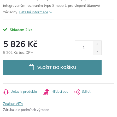
integrovaným rozhraním typu S nebo L pro vlepení titanové
základny.
Detailní informace
Skladem
2 ks
5 826 Kč
5 202 Kč bez DPH
Měrná
cena:
VLOŽIT DO KOŠÍKU
Dotaz k produktu
Hlídací pes
Sdílet
Značka:
VITA
Záruka
:
dle podmínek výrobce