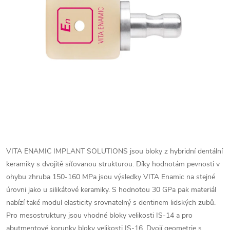
VITA ENAMIC IMPLANT SOLUTIONS jsou bloky z hybridní dentální
keramiky s dvojitě síťovanou strukturou. Díky hodnotám pevnosti v
ohybu zhruba 150-160 MPa jsou výsledky VITA Enamic na stejné
úrovni jako u silikátové keramiky. S hodnotou 30 GPa pak materiál
nabízí také modul elasticity srovnatelný s dentinem lidských zubů.
Pro mesostruktury jsou vhodné bloky velikosti IS-14 a pro
abutmentové korunky bloky velikosti IS-16. Dvojí geometrie s