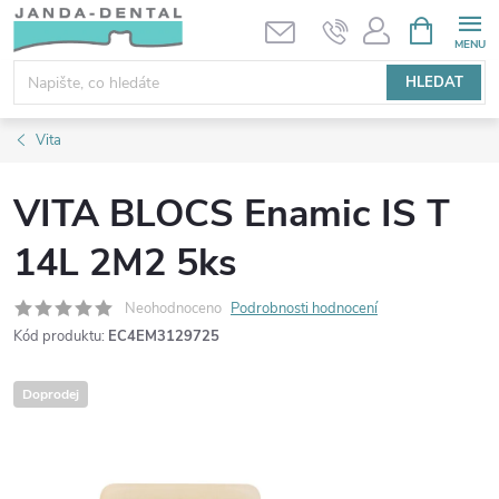
Přejít
NÁKUPNÍ
KOŠÍK
na
obsah
HLEDAT
Vita
VITA BLOCS Enamic IS T
14L 2M2 5ks
Neohodnoceno
Podrobnosti hodnocení
Kód produktu:
EC4EM3129725
Doprodej