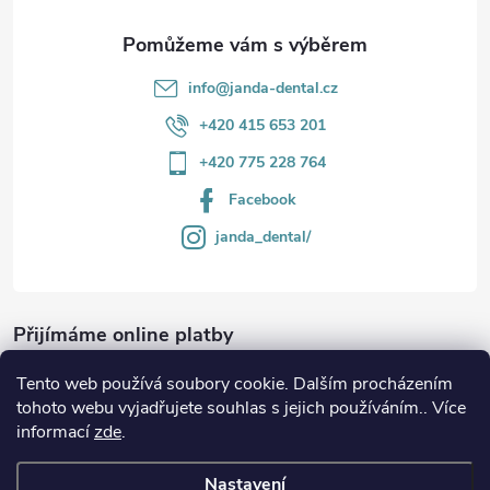
info
@
janda-dental.cz
+420 415 653 201
+420 775 228 764
Facebook
janda_dental/
Přijímáme online platby
Tento web používá soubory cookie. Dalším procházením
tohoto webu vyjadřujete souhlas s jejich používáním.. Více
informací
zde
.
Informace
Nastavení