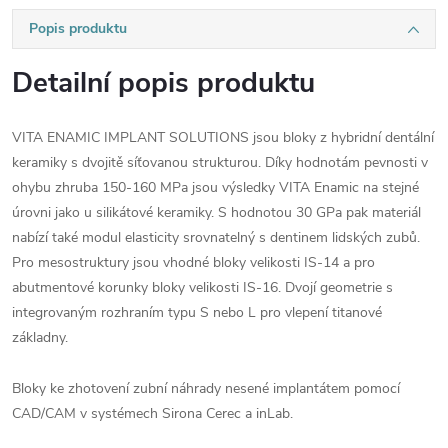
Popis produktu
Detailní popis produktu
VITA ENAMIC IMPLANT SOLUTIONS jsou bloky z hybridní dentální
keramiky s dvojitě síťovanou strukturou. Díky hodnotám pevnosti v
ohybu zhruba 150-160 MPa jsou výsledky VITA Enamic na stejné
úrovni jako u silikátové keramiky. S hodnotou 30 GPa pak materiál
nabízí také modul elasticity srovnatelný s dentinem lidských zubů.
Pro mesostruktury jsou vhodné bloky velikosti IS-14 a pro
abutmentové korunky bloky velikosti IS-16. Dvojí geometrie s
integrovaným rozhraním typu S nebo L pro vlepení titanové
základny.
Bloky ke zhotovení zubní náhrady nesené implantátem pomocí
CAD/CAM v systémech Sirona Cerec a inLab.