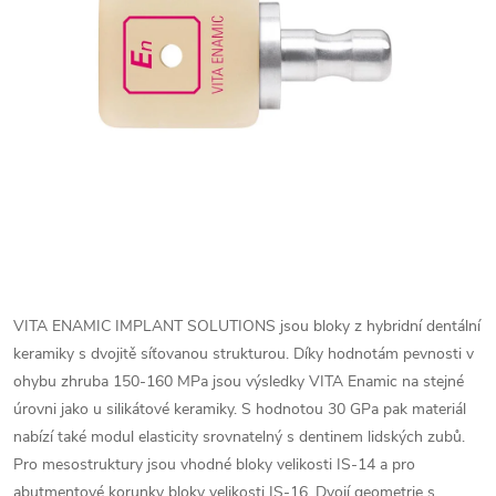
VITA ENAMIC IMPLANT SOLUTIONS jsou bloky z hybridní dentální
keramiky s dvojitě síťovanou strukturou. Díky hodnotám pevnosti v
ohybu zhruba 150-160 MPa jsou výsledky VITA Enamic na stejné
úrovni jako u silikátové keramiky. S hodnotou 30 GPa pak materiál
nabízí také modul elasticity srovnatelný s dentinem lidských zubů.
Pro mesostruktury jsou vhodné bloky velikosti IS-14 a pro
abutmentové korunky bloky velikosti IS-16. Dvojí geometrie s