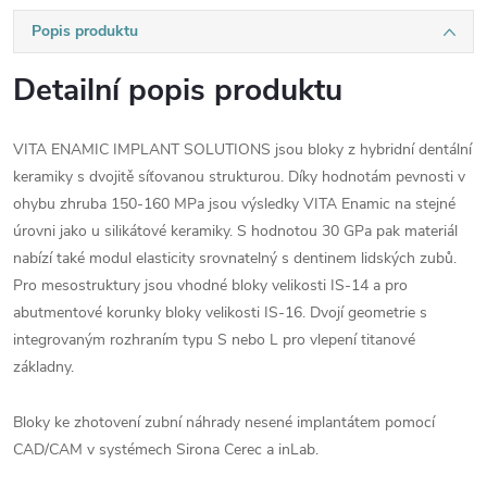
Popis produktu
Detailní popis produktu
VITA ENAMIC IMPLANT SOLUTIONS jsou bloky z hybridní dentální
keramiky s dvojitě síťovanou strukturou. Díky hodnotám pevnosti v
ohybu zhruba 150-160 MPa jsou výsledky VITA Enamic na stejné
úrovni jako u silikátové keramiky. S hodnotou 30 GPa pak materiál
nabízí také modul elasticity srovnatelný s dentinem lidských zubů.
Pro mesostruktury jsou vhodné bloky velikosti IS-14 a pro
abutmentové korunky bloky velikosti IS-16. Dvojí geometrie s
integrovaným rozhraním typu S nebo L pro vlepení titanové
základny.
Bloky ke zhotovení zubní náhrady nesené implantátem pomocí
CAD/CAM v systémech Sirona Cerec a inLab.