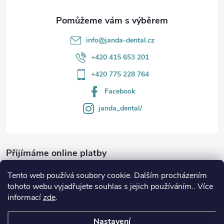
info
@
janda-dental.cz
+420 415 653 201
+420 775 228 764
Facebook
janda_dental/
Přijímáme online platby
Tento web používá soubory cookie. Dalším procházením
tohoto webu vyjadřujete souhlas s jejich používáním.. Více
informací
zde
.
Informace
Nastavení