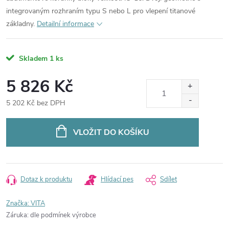
integrovaným rozhraním typu S nebo L pro vlepení titanové
základny.
Detailní informace
Skladem
1 ks
5 826 Kč
5 202 Kč bez DPH
Měrná
cena:
VLOŽIT DO KOŠÍKU
Dotaz k produktu
Hlídací pes
Sdílet
Značka:
VITA
Záruka
:
dle podmínek výrobce