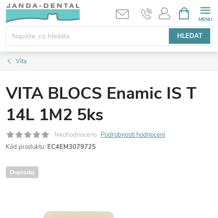
Přejít
NÁKUPNÍ
KOŠÍK
na
obsah
HLEDAT
Vita
VITA BLOCS Enamic IS T
14L 1M2 5ks
Neohodnoceno
Podrobnosti hodnocení
Kód produktu:
EC4EM3079725
Doprodej