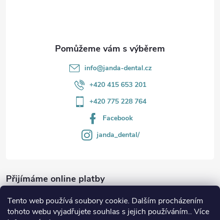
í
info
@
janda-dental.cz
+420 415 653 201
+420 775 228 764
Facebook
janda_dental/
Přijímáme online platby
Tento web používá soubory cookie. Dalším procházením
tohoto webu vyjadřujete souhlas s jejich používáním.. Více