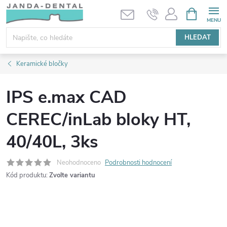
Přejít
NÁKUPNÍ
KOŠÍK
na
obsah
HLEDAT
Keramické bločky
IPS e.max CAD
CEREC/inLab bloky HT,
40/40L, 3ks
Neohodnoceno
Podrobnosti hodnocení
Kód produktu:
Zvolte variantu