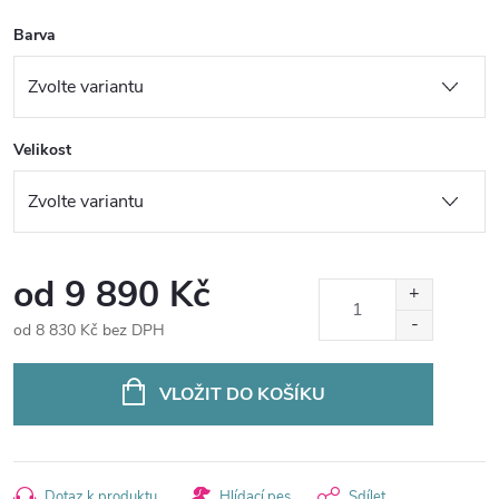
Barva
Velikost
od
9 890 Kč
od
8 830 Kč
bez DPH
Měrná
cena:
VLOŽIT DO KOŠÍKU
Dotaz k produktu
Hlídací pes
Sdílet