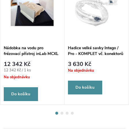
Nádobka na vodu pro
Hadice velké savky Intego /
frézovací přístroj inLab MCXL
Pro - KOMPLET vč. konektorů
vč. 2 filtrů
12 342 Kč
3 630 Kč
Měrná
12 342 Kč / 1 ks
Na objednávku
cena:
Na objednávku
Do košíku
Do košíku