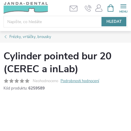
Přejít
NÁKUPNÍ
KOŠÍK
na
obsah
HLEDAT
Frézky, vrtáčky, brousky
Cylinder pointed bur 20
(CEREC a inLab)
Neohodnoceno
Podrobnosti hodnocení
Kód produktu:
6259589