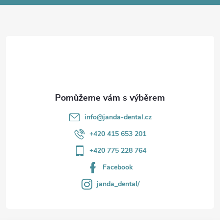
a
t
í
info
@
janda-dental.cz
+420 415 653 201
+420 775 228 764
Facebook
janda_dental/