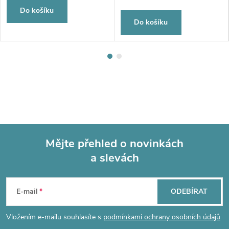
Do košíku
Do košíku
Mějte přehled o novinkách
a slevách
Z
á
E-mail
ODEBÍRAT
p
Vložením e-mailu souhlasíte s
podmínkami ochrany osobních údajů