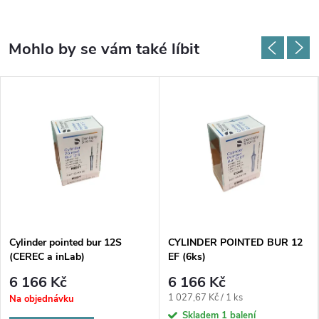
Cylinder pointed bur 12S
CYLINDER POINTED BUR 12
(CEREC a inLab)
EF (6ks)
6 166 Kč
6 166 Kč
Měrná
1 027,67 Kč / 1 ks
Na objednávku
cena:
Skladem
1 balení