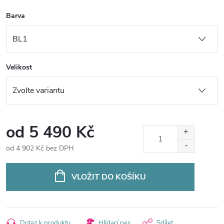
Barva
Velikost
od
5 490 Kč
od
4 902 Kč
bez DPH
Měrná
cena:
VLOŽIT DO KOŠÍKU
Dotaz k produktu
Hlídací pes
Sdílet