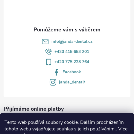
í
info
@
janda-dental.cz
+420 415 653 201
+420 775 228 764
Facebook
janda_dental/
Přijímáme online platby
Tento web používá soubory cookie. Dalším procházením
tohoto webu vyjadřujete souhlas s jejich používáním.. Více