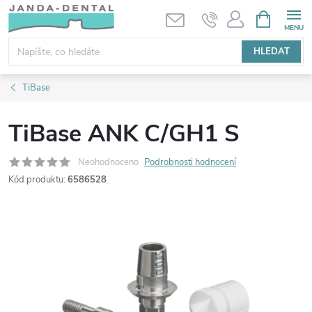
Přejít
NÁKUPNÍ
KOŠÍK
na
obsah
HLEDAT
TiBase
TiBase ANK C/GH1 S
Neohodnoceno
Podrobnosti hodnocení
Kód produktu:
6586528