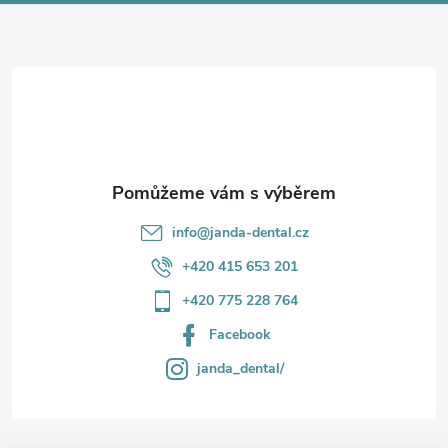
a
t
í
info
@
janda-dental.cz
+420 415 653 201
+420 775 228 764
Facebook
janda_dental/