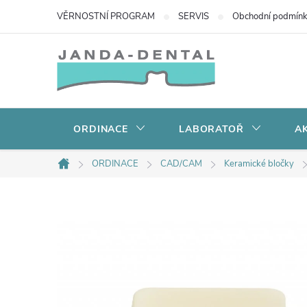
Přejít
VĚRNOSTNÍ PROGRAM
SERVIS
Obchodní podmín
na
obsah
ORDINACE
LABORATOŘ
AK
ORDINACE
CAD/CAM
Keramické bločky
Domů