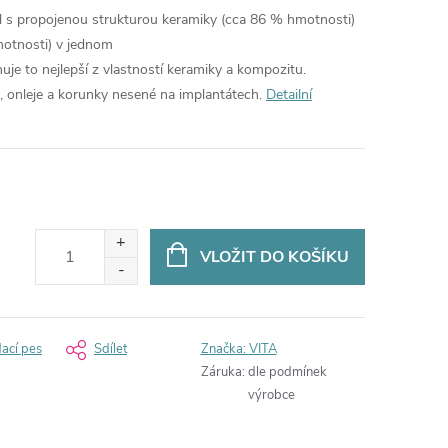
l s propojenou strukturou keramiky (cca 86 % hmotnosti)
motnosti) v jednom
je to nejlepší z vlastností keramiky a kompozitu.
e, onleje a korunky nesené na implantátech.
Detailní
VLOŽIT DO KOŠÍKU
dací pes
Sdílet
Značka:
VITA
Záruka
:
dle podmínek
výrobce