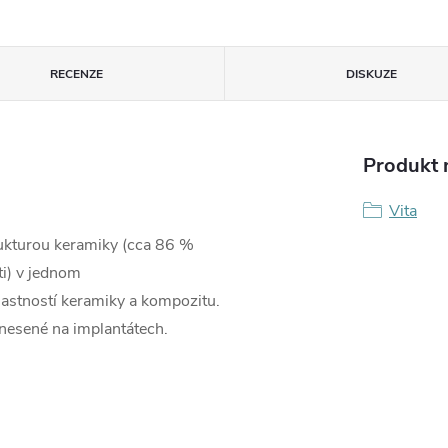
RECENZE
DISKUZE
Produkt n
Vita
rukturou keramiky (cca 86 %
i) v jednom
lastností keramiky a kompozitu.
 nesené na implantátech.