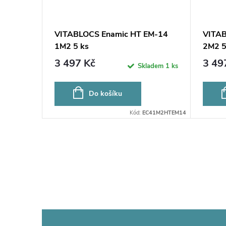
T A3
VITABLOCS Enamic HT EM-14
VITAB
1M2 5 ks
2M2 5
3 497 Kč
3 49
ladem
2 ks
Skladem
1 ks
Do košíku
:
EC4S010132
Kód:
EC41M2HTEM14