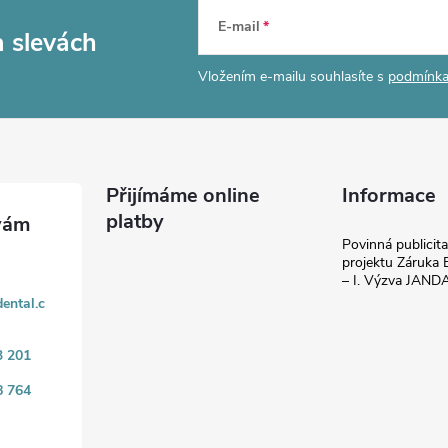
E-mail
a slevách
Vložením e-mailu souhlasíte s
podmínka
Přijímáme online
Informace
platby
Povinná publicit
projektu Záruka E
– I. Výzva JAN
ental.c
3 201
8 764