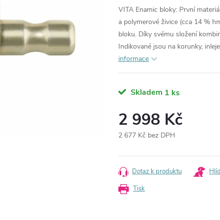
VITA Enamic bloky: První materiá
a polymerové živice (cca 14 % h
bloku. Díky svému složení kombinu
Indikované jsou na korunky, inlej
informace
Skladem
1 ks
2 998 Kč
2 677 Kč bez DPH
Měrná
cena:
Dotaz k produktu
Hlí
Tisk