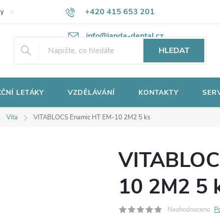
+420 415 653 201
ky
Potřebujete poradit?
Ochrana osobních údajů
info@janda-dental.cz
HLEDAT
ČNÍ LETÁKY
VZDĚLÁVÁNÍ
KONTAKTY
SER
Vita
VITABLOCS Enamic HT EM-10 2M2 5 ks
VITABLOC
10 2M2 5 
Neohodnoceno
P