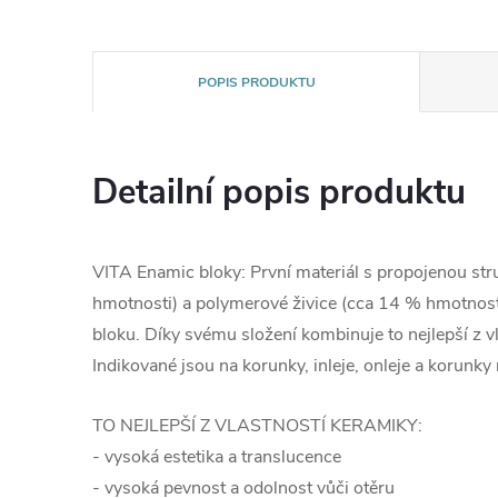
POPIS PRODUKTU
Detailní popis produktu
VITA Enamic bloky: První materiál s propojenou st
hmotnosti) a polymerové živice (cca 14 % hmotnost
bloku. Díky svému složení kombinuje to nejlepší z v
Indikované jsou na korunky, inleje, onleje a korunky
TO NEJLEPŠÍ Z VLASTNOSTÍ KERAMIKY:
- vysoká estetika a translucence
- vysoká pevnost a odolnost vůči otěru