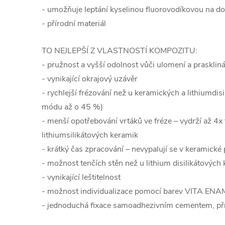
- umožňuje leptání kyselinou fluorovodíkovou na do
- přírodní materiál
TO NEJLEPŠÍ Z VLASTNOSTÍ KOMPOZITU:
- pružnost a vyšší odolnost vůči ulomení a praskli
- vynikající okrajový uzávěr
- rychlejší frézování než u keramických a lithiumdis
módu až o 45 %)
- menší opotřebování vrtáků ve fréze – vydrží až 4x 
lithiumsilikátových keramik
- krátký čas zpracování – nevypalují se v keramické 
- možnost tenčích stěn než u lithium disilikátových
- vynikající leštitelnost
- možnost individualizace pomocí barev VITA ENAMI
- jednoduchá fixace samoadhezivním cementem, př