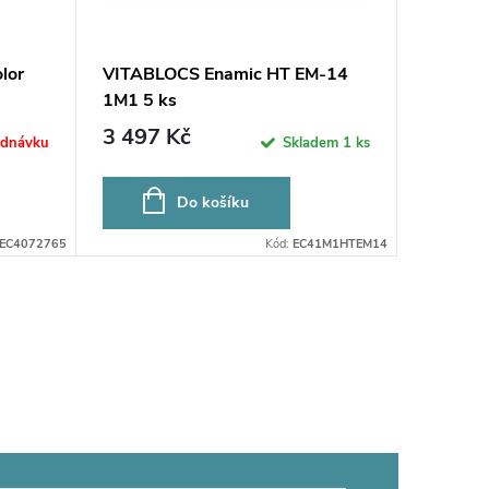
lor
VITABLOCS Enamic HT EM-14
VITABLO
1M1 5 ks
HT EMC
3 497 Kč
4 268
ednávku
Skladem
1 ks
Do košíku
EC4072765
Kód:
EC41M1HTEM14