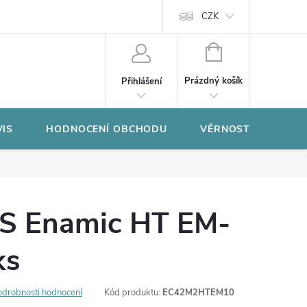
CZK
NÁKUPNÍ
KOŠÍK
Prázdný košík
Přihlášení
VIS
HODNOCENÍ OBCHODU
VĚRNOSTNÍ PROGR
S Enamic HT EM-
ks
odrobnosti hodnocení
Kód produktu:
EC42M2HTEM10