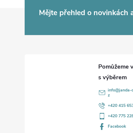
Z
Mějte přehled o novinkách
á
p
a
t
í
info
@
janda-d
z
+420 415 65
+420 775 22
Facebook