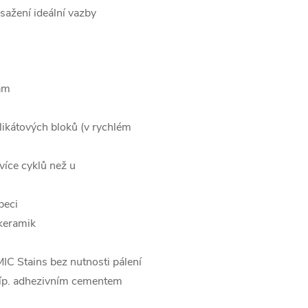
sažení ideální vazby
nám
ilikátových bloků (v rychlém
více cyklů než u
peci
 keramik
C Stains bez nutnosti pálení
íp. adhezivním cementem