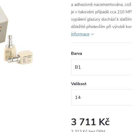
a adhezivně nacementována, což je
je v takovém případě cca 210 MPa,
vypálení glazury dochází k další
důležité především při výrobě kor
informace
Barva
Velikost
3 711 Kč
3 313 Kč bez DPH