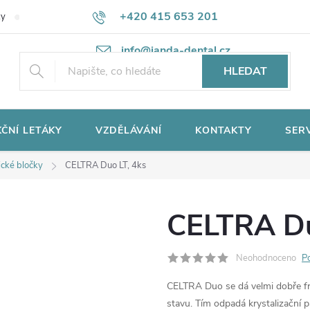
+420 415 653 201
ky
Potřebujete poradit?
Ochrana osobních údajů
info@janda-dental.cz
HLEDAT
ČNÍ LETÁKY
VZDĚLÁVÁNÍ
KONTAKTY
SER
cké bločky
CELTRA Duo LT, 4ks
CELTRA Du
Neohodnoceno
P
CELTRA Duo se dá velmi dobře fr
stavu. Tím odpadá krystalizační