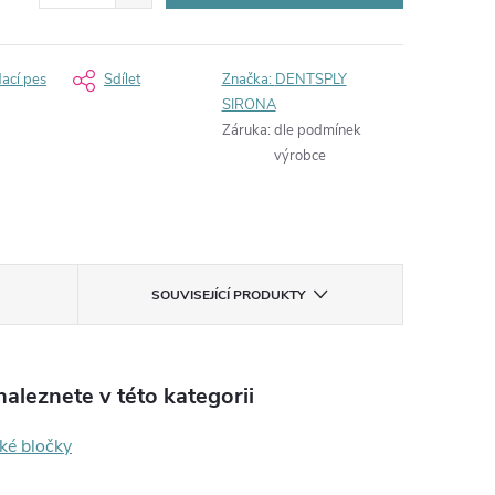
dací pes
Sdílet
Značka:
DENTSPLY
SIRONA
Záruka
:
dle podmínek
výrobce
SOUVISEJÍCÍ PRODUKTY
aleznete v této kategorii
ké bločky