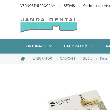
Přejít
VĚRNOSTNÍ PROGRAM
SERVIS
Obchodní podmín
na
obsah
ORDINACE
LABORATOŘ
AK
LABORATOŘ
CAD/CAM
Bločky
Kerami
Domů