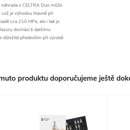
ní, náhrada z CELTRA Duo může
 což je výhodou hlavně při
ípadě cca 210 MPa, ale i tak je
glazury dochází k dalšímu
e důležité především při výrobě
muto produktu doporučujeme ještě dok