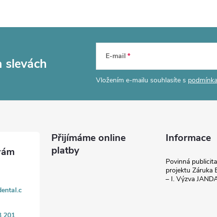
E-mail
a slevách
Vložením e-mailu souhlasíte s
podmínka
Přijímáme online
Informace
platby
Povinná publicit
projektu Záruka E
– I. Výzva JAN
ental.c
3 201