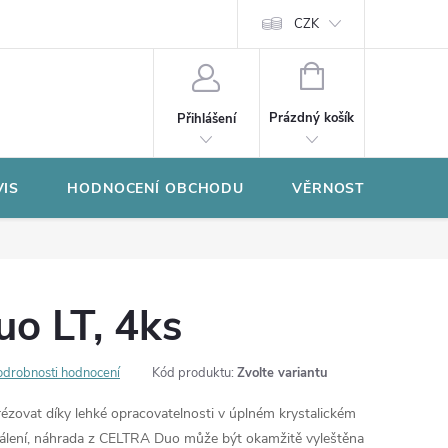
CZK
NÁKUPNÍ
KOŠÍK
Prázdný košík
Přihlášení
VIS
HODNOCENÍ OBCHODU
VĚRNOSTNÍ PROGR
o LT, 4ks
odrobnosti hodnocení
Kód produktu:
Zvolte variantu
ézovat díky lehké opracovatelnosti v úplném krystalickém
 pálení, náhrada z CELTRA Duo může být okamžitě vyleštěna