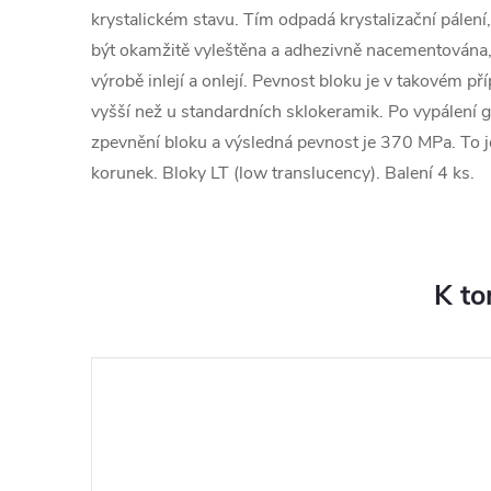
krystalickém stavu. Tím odpadá krystalizační pále
být okamžitě vyleštěna a adhezivně nacementována,
výrobě inlejí a onlejí. Pevnost bloku je v takovém př
vyšší než u standardních sklokeramik. Po vypálení 
zpevnění bloku a výsledná pevnost je 370 MPa. To j
korunek. Bloky LT (low translucency). Balení 4 ks.
K to