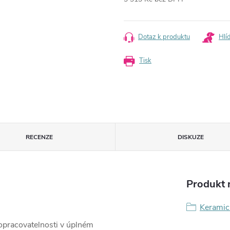
Měrná
cena:
Dotaz k produktu
Hlí
Tisk
RECENZE
DISKUZE
Produkt n
Keramic
opracovatelnosti v úplném