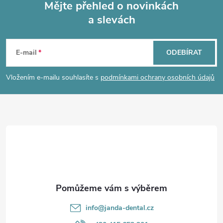
Mějte přehled o novinkách
a slevách
Z
á
E-mail
ODEBÍRAT
p
Vložením e-mailu souhlasíte s
podmínkami ochrany osobních údajů
a
t
í
info
@
janda-dental.cz