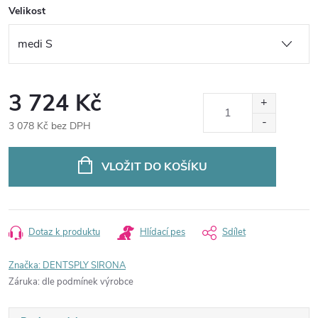
Velikost
3 724 Kč
3 078 Kč bez DPH
Měrná
cena:
VLOŽIT DO KOŠÍKU
Dotaz k produktu
Hlídací pes
Sdílet
Značka:
DENTSPLY SIRONA
Záruka
:
dle podmínek výrobce