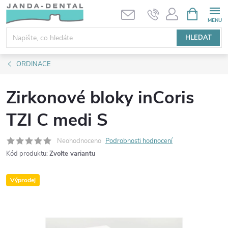
Přejít
NÁKUPNÍ
KOŠÍK
na
obsah
HLEDAT
ORDINACE
Zirkonové bloky inCoris
TZI C medi S
Neohodnoceno
Podrobnosti hodnocení
Kód produktu:
Zvolte variantu
Výprodej