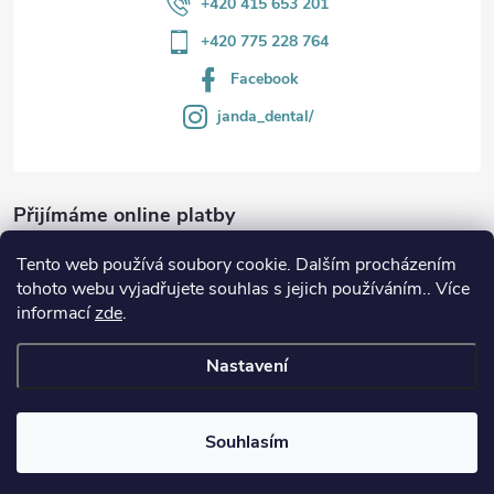
+420 415 653 201
+420 775 228 764
Facebook
janda_dental/
Přijímáme online platby
Tento web používá soubory cookie. Dalším procházením
tohoto webu vyjadřujete souhlas s jejich používáním.. Více
informací
zde
.
Informace
Nastavení
Copyright 2026
JANDA-DENTAL.cz
. Všechna práva vyhrazena.
Souhlasím
Vytvořil Shoptet