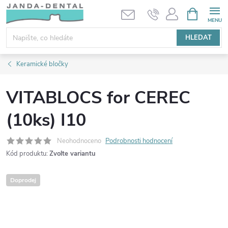
Přejít
NÁKUPNÍ
KOŠÍK
na
obsah
HLEDAT
Keramické bločky
VITABLOCS for CEREC
(10ks) I10
Neohodnoceno
Podrobnosti hodnocení
Kód produktu:
Zvolte variantu
Doprodej