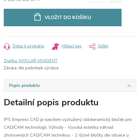
Měrná
cena:
VLOŽIT DO KOŠÍKU
Dotaz k produktu
Hlídací pes
Sdílet
Značka:
IVOCLAR VIVADENT
Záruka
:
dle podmínek výrobce
Popis produktu
Detailní popis produktu
IPS Empress CAD je luecitem vyztužený sklokeramický bloček pro
CAD/CAM technologii. Výhody - Vysoká estetika náhrad
zhotovených CAD/CAM technikou - 2 různé bločky dle situace u