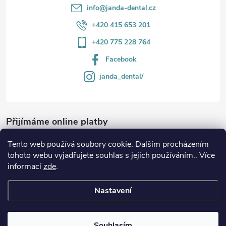
info
@
janda-dental.cz
+420 415 653 201
+420 775 228 764
Facebook
janda_dental/
Přijímáme online platby
Tento web používá soubory cookie. Dalším procházením
tohoto webu vyjadřujete souhlas s jejich používáním.. Více
informací
zde
.
Informace
Nastavení
Copyright 2026
JANDA-DENTAL.cz
. Všechna práva vyhrazena.
Souhlasím