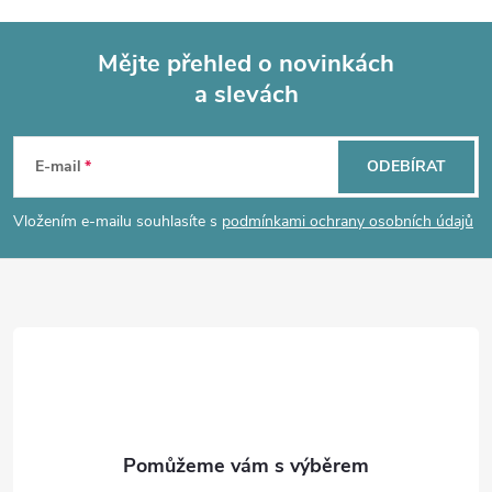
Mějte přehled o novinkách
a slevách
Z
á
E-mail
ODEBÍRAT
p
Vložením e-mailu souhlasíte s
podmínkami ochrany osobních údajů
a
t
í