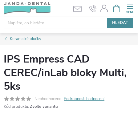
Přejít
NÁKUPNÍ
KOŠÍK
na
obsah
HLEDAT
Keramické bločky
IPS Empress CAD
CEREC/inLab bloky Multi,
5ks
Neohodnoceno
Podrobnosti hodnocení
Kód produktu:
Zvolte variantu