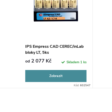
IPS Empress CAD CEREC/inLab
bloky LT, 5ks
2 077 Kč
od
Skladem
1 ks
Zobrazit
Kód:
602547