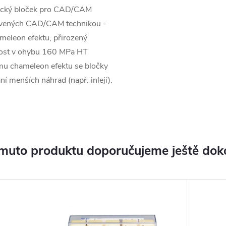
mický bloček pro CAD/CAM
tovených CAD/CAM technikou -
ameleon efektu, přirozený
nost v ohybu 160 MPa HT
mu chameleon efektu se bločky
 menších náhrad (např. inlejí).
muto produktu doporučujeme ještě dok