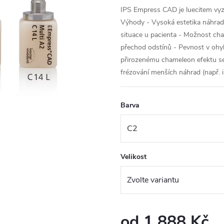
IPS Empress CAD je luecitem vyz
Výhody - Vysoká estetika náhra
situace u pacienta - Možnost cha
přechod odstínů - Pevnost v oh
přirozenému chameleon efektu s
frézování menších náhrad (např. inl
Barva
Velikost
od
1 888 Kč