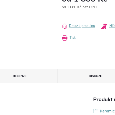
od
1 686 Kč
bez DPH
Měrná
cena:
Dotaz k produktu
Hlí
Tisk
RECENZE
DISKUZE
Produkt n
Keramic