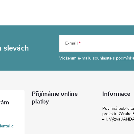
E-mail
a slevách
Vložením e-mailu souhlasíte s
podmínka
Přijímáme online
Informace
platby
Povinná publicit
projektu Záruka E
– I. Výzva JAN
ental.c