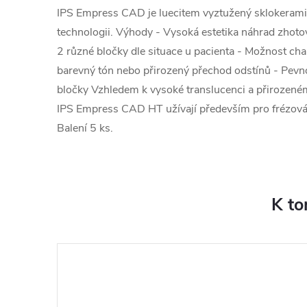
IPS Empress CAD je luecitem vyztužený sklokera
technologii. Výhody - Vysoká estetika náhrad zho
2 různé bločky dle situace u pacienta - Možnost ch
barevný tón nebo přirozený přechod odstínů - Pev
bločky Vzhledem k vysoké translucenci a přirozené
IPS Empress CAD HT užívají především pro frézování
Balení 5 ks.
K to