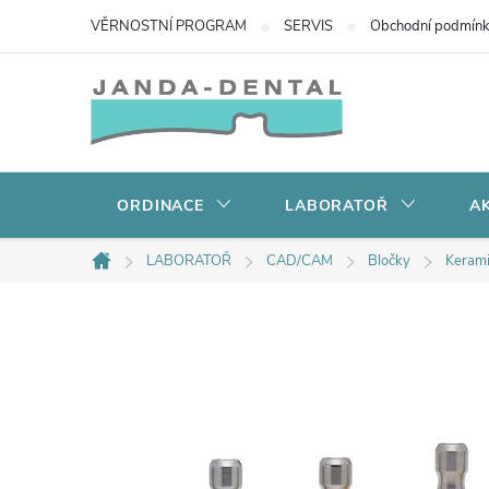
Přejít
VĚRNOSTNÍ PROGRAM
SERVIS
Obchodní podmín
na
obsah
ORDINACE
LABORATOŘ
AK
LABORATOŘ
CAD/CAM
Bločky
Kerami
Domů