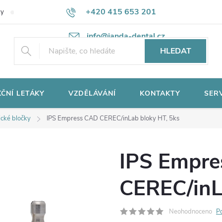
+420 415 653 201
ky
Potřebujete poradit?
Ochrana osobních údajů
info@janda-dental.cz
HLEDAT
ČNÍ LETÁKY
VZDĚLÁVÁNÍ
KONTAKTY
SER
cké bločky
IPS Empress CAD CEREC/inLab bloky HT, 5ks
IPS Empre
CEREC/inL
Neohodnoceno
P