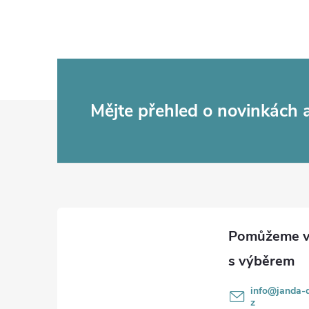
Z
Mějte přehled o novinkách
á
p
a
t
í
info
@
janda-d
z