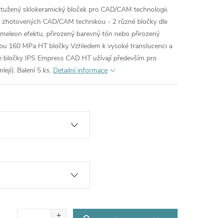
tužený sklokeramický bloček pro CAD/CAM technologii.
d zhotovených CAD/CAM technikou - 2 různé bločky dle
meleon efektu, přirozený barevný tón nebo přirozený
ybu 160 MPa HT bločky Vzhledem k vysoké translucenci a
e bločky IPS Empress CAD HT užívají především pro
ejí). Balení 5 ks.
Detailní informace