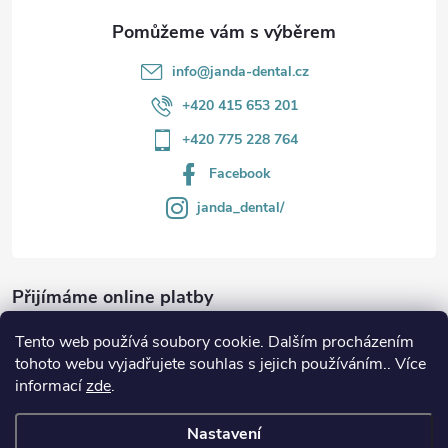
info
@
janda-dental.cz
+420 415 653 201
+420 775 228 764
Facebook
janda_dental/
Přijímáme online platby
Tento web používá soubory cookie. Dalším procházením
tohoto webu vyjadřujete souhlas s jejich používáním.. Více
informací
zde
.
Informace
Nastavení