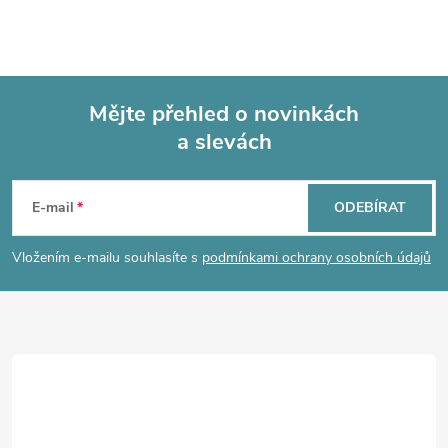
Mějte přehled o novinkách
a slevách
Z
á
E-mail
ODEBÍRAT
p
Vložením e-mailu souhlasíte s
podmínkami ochrany osobních údajů
a
t
í