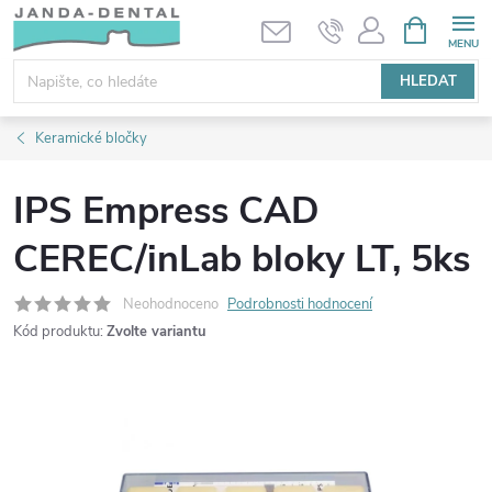
Přejít
NÁKUPNÍ
KOŠÍK
na
obsah
HLEDAT
Keramické bločky
IPS Empress CAD
CEREC/inLab bloky LT, 5ks
Neohodnoceno
Podrobnosti hodnocení
Kód produktu:
Zvolte variantu