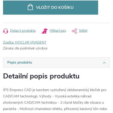
cena:
VLOŽIT DO KOŠÍKU
Dotaz k produktu
Hlídací pes
Sdílet
Značka:
IVOCLAR VIVADENT
Záruka
:
dle podmínek výrobce
Popis produktu
Detailní popis produktu
IPS Empress CAD je luecitem vyztužený sklokeramický bloček pro
CAD/CAM technologii. Výhody - Vysoká estetika náhrad
zhotovených CAD/CAM technikou - 2 různé bločky dle situace u
pacienta - Možnost chameleon efektu, přirozený barevný tón nebo