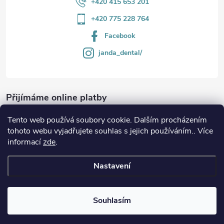
+420 415 653 201
+420 775 228 764
Facebook
janda_dental/
Přijímáme online platby
Tento web používá soubory cookie. Dalším procházením
tohoto webu vyjadřujete souhlas s jejich používáním.. Více
informací
zde
.
Informace
Nastavení
Copyright 2026
JANDA-DENTAL.cz
. Všechna práva vyhrazena.
Souhlasím
Vytvořil Shoptet