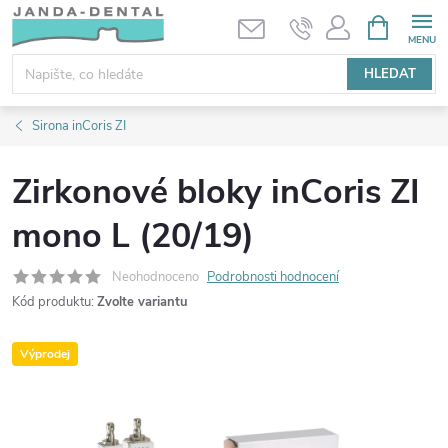
Přejít
NÁKUPNÍ
KOŠÍK
na
obsah
HLEDAT
Sirona inCoris ZI
Zirkonové bloky inCoris ZI
mono L (20/19)
Neohodnoceno
Podrobnosti hodnocení
Kód produktu:
Zvolte variantu
Výprodej