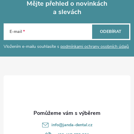
Mějte přehled o novinkách
a slevách
Z
á
E-mail
ODEBÍRAT
p
Vložením e-mailu souhlasíte s
podmínkami ochrany osobních údajů
a
t
í
info
@
janda-dental.cz