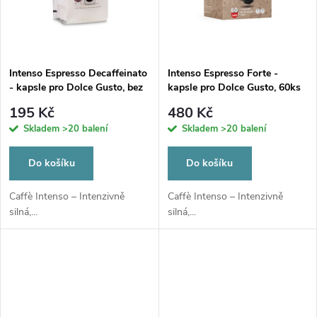
ů
ů
Intenso Espresso Decaffeinato
Intenso Espresso Forte -
- kapsle pro Dolce Gusto, bez
kapsle pro Dolce Gusto, 60ks
kofeinu, 15ks
(4x 15ks)
195 Kč
480 Kč
Skladem
>20 balení
Skladem
>20 balení
Do košíku
Do košíku
Caffè Intenso – Intenzivně
Caffè Intenso – Intenzivně
silná,...
silná,...