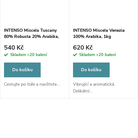
INTENSO Miscela Tuscany
INTENSO Miscela Venezia
80% Robusta 20% Arabika,
100% Arabika, 1kg
1kg speciální edice
540 Kč
620 Kč
Skladem
>20 balení
Skladem
>20 balení
Do košíku
Do košíku
Cestujte po Itálii a navštivte...
Vibrující a aromatická.
Delikátní...
O
v