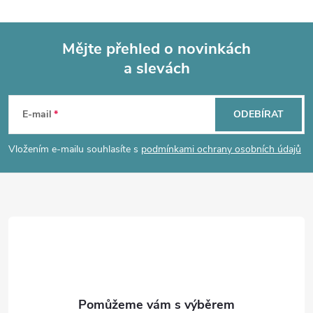
l
á
Mějte přehled o novinkách
d
a slevách
Z
a
á
c
E-mail
ODEBÍRAT
p
í
Vložením e-mailu souhlasíte s
podmínkami ochrany osobních údajů
p
a
r
t
v
í
k
y