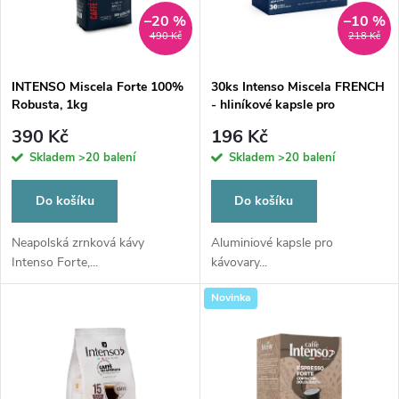
n
i
–20 %
–10 %
490 Kč
218 Kč
í
s
p
INTENSO Miscela Forte 100%
30ks Intenso Miscela FRENCH
Robusta, 1kg
- hliníkové kapsle pro
p
Nespresso
r
390 Kč
196 Kč
r
Skladem
>20 balení
Skladem
>20 balení
o
o
Do košíku
Do košíku
d
d
Neapolská zrnková kávy
Aluminiové kapsle pro
Intenso Forte,...
kávovary...
u
u
Novinka
k
k
t
t