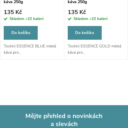
p
káva 250g
káva 250g
p
r
135 Kč
135 Kč
r
Skladem
>20 balení
Skladem
>20 balení
o
o
Do košíku
Do košíku
d
d
Tostini ESSENCE BLUE mletá
Tostini ESSENCE GOLD mletá
káva pro...
káva pro...
u
u
k
O
k
t
v
t
l
ů
ů
á
Mějte přehled o novinkách
d
a slevách