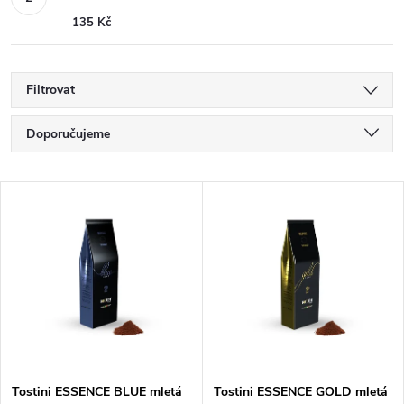
135 Kč
Filtrovat
Ř
Doporučujeme
a
Nejlevnější
V
Nejdražší
z
ý
Nejprodávanější
e
p
Abecedně
n
i
í
s
Tostini ESSENCE BLUE mletá
Tostini ESSENCE GOLD mletá