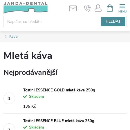
Přejít
NÁKUPNÍ
KOŠÍK
na
obsah
HLEDAT
Káva
Mletá káva
Nejprodávanější
Tostini ESSENCE GOLD mletá káva 250g
Skladem
135 Kč
Tostini ESSENCE BLUE mletá káva 250g
Skladem