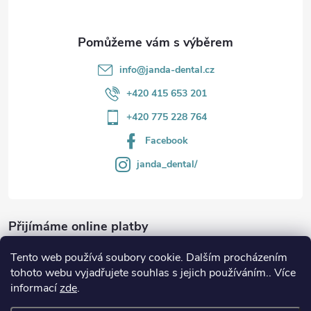
info
@
janda-dental.cz
+420 415 653 201
+420 775 228 764
Facebook
janda_dental/
Přijímáme online platby
Tento web používá soubory cookie. Dalším procházením
tohoto webu vyjadřujete souhlas s jejich používáním.. Více
informací
zde
.
Informace