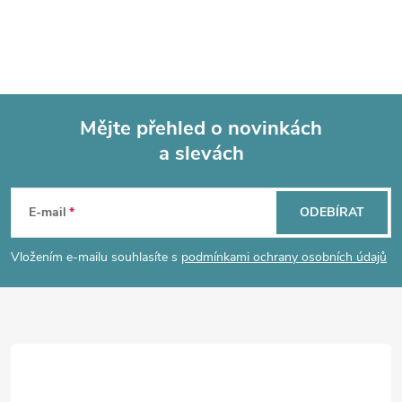
Mějte přehled o novinkách
a slevách
Z
á
E-mail
ODEBÍRAT
p
Vložením e-mailu souhlasíte s
podmínkami ochrany osobních údajů
a
t
í