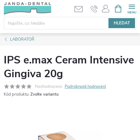
Přejít
NÁKUPNÍ
KOŠÍK
na
obsah
HLEDAT
LABORATOŘ
IPS e.max Ceram Intensive
Gingiva 20g
Neohodnoceno
Podrobnosti hodnocení
Kód produktu:
Zvolte variantu