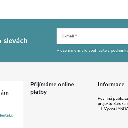
E-mail
a slevách
Vložením e-mailu souhlasíte s
podmínka
Přijímáme online
Informace
platby
Povinná publicit
projektu Záruka E
– I. Výzva JAN
ental.c