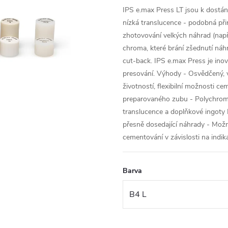
IPS e.max Press LT jsou k dostání
nízká translucence - podobná při
zhotovování velkých náhrad (např.
chroma, které brání zšednutí náh
cut-back. IPS e.max Press je inov
presování. Výhody - Osvědčený, v
životností, flexibilní možnosti c
preparovaného zubu - Polychromat
translucence a doplňkové ingoty I
přesně dosedající náhrady - Mož
cementování v závislosti na indik
Barva