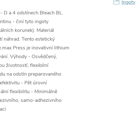
Ingoty
 - D a 4 odstínech Bleach BL.
tinu - činí tyto ingoty
álních korunek). Materiál
í náhrad. Tento estetický
.max Press je inovativní lithium
ování. Výhody - Osvědčený,
 životností, flexibilní
edu na odstín preparovaného
fektivitu - Pět úrovní
ní flexibilitu - Minimálně
hezivního, samo-adhezivního
aci