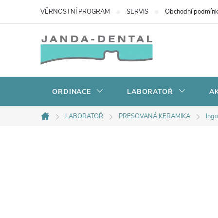
Přejít
VĚRNOSTNÍ PROGRAM
SERVIS
Obchodní podmín
na
obsah
ORDINACE
LABORATOŘ
AK
LABORATOŘ
PRESOVANÁ KERAMIKA
Ingo
Domů