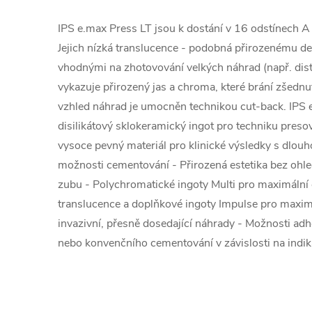
IPS e.max Press LT jsou k dostání v 16 odstínech A
Jejich nízká translucence - podobná přirozenému den
vhodnými na zhotovování velkých náhrad (např. dist
vykazuje přirozený jas a chroma, které brání zšednut
vzhled náhrad je umocněn technikou cut-back. IPS e
disilikátový sklokeramický ingot pro techniku pres
vysoce pevný materiál pro klinické výsledky s dlouhou
možnosti cementování - Přirozená estetika bez ohl
zubu - Polychromatické ingoty Multi pro maximální e
translucence a doplňkové ingoty Impulse pro maximál
invazivní, přesně dosedající náhrady - Možnosti ad
nebo konvenčního cementování v závislosti na indik