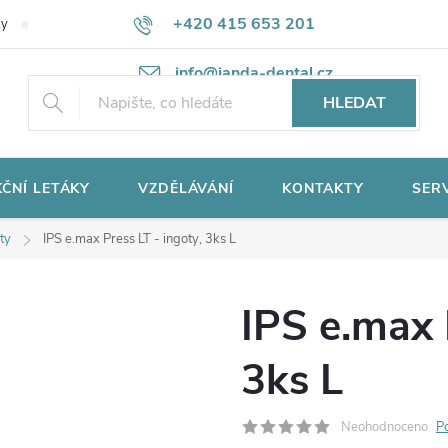
+420 415 653 201
ky
Potřebujete poradit?
Ochrana osobních údajů
info@janda-dental.cz
HLEDAT
ČNÍ LETÁKY
VZDĚLÁVÁNÍ
KONTAKTY
SER
ty
IPS e.max Press LT - ingoty, 3ks L
IPS e.max 
3ks L
Neohodnoceno
P