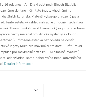
 v 16 odstínech A - D a 4 odstínech Bleach BL. Jejich
rozenému dentinu - činí tyto ingoty vhodnými na
 distálních korunek). Materiál vykazuje přirozený jas a
rad. Tento estetický vzhled náhrad je umocněn technikou
ativní lithium disilikátový sklokeramický ingot pro techniku
ysoce pevný materiál pro klinické výsledky s dlouhou
ementování - Přirozená estetika bez ohledu na odstín
ické ingoty Multi pro maximální efektivitu - Pět úrovní
mpulse pro maximální flexibilitu - Minimálně invazivní,
nosti adhezivního, samo-adhezivního nebo konvenčního
aci
Detailní informace