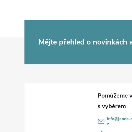
Z
Mějte přehled o novinkách
á
p
a
t
í
info
@
janda-d
z