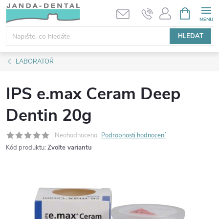
Přejít
NÁKUPNÍ
KOŠÍK
na
obsah
HLEDAT
LABORATOŘ
IPS e.max Ceram Deep
Dentin 20g
Neohodnoceno
Podrobnosti hodnocení
Kód produktu:
Zvolte variantu