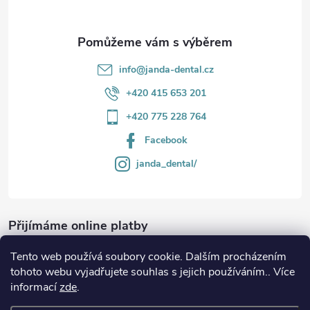
info
@
janda-dental.cz
+420 415 653 201
+420 775 228 764
Facebook
janda_dental/
Přijímáme online platby
Tento web používá soubory cookie. Dalším procházením
tohoto webu vyjadřujete souhlas s jejich používáním.. Více
informací
zde
.
Informace