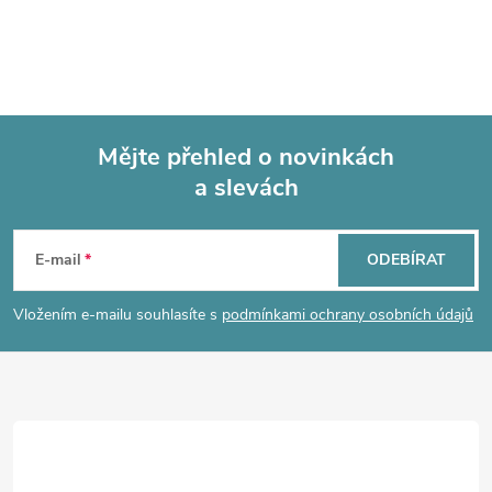
Mějte přehled o novinkách
a slevách
Z
á
E-mail
ODEBÍRAT
p
Vložením e-mailu souhlasíte s
podmínkami ochrany osobních údajů
a
t
í