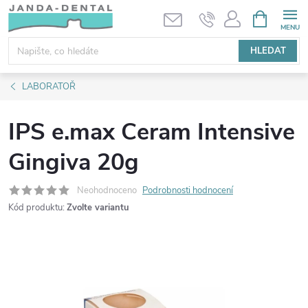
Přejít
NÁKUPNÍ
KOŠÍK
na
obsah
HLEDAT
LABORATOŘ
IPS e.max Ceram Intensive
Gingiva 20g
Neohodnoceno
Podrobnosti hodnocení
Kód produktu:
Zvolte variantu