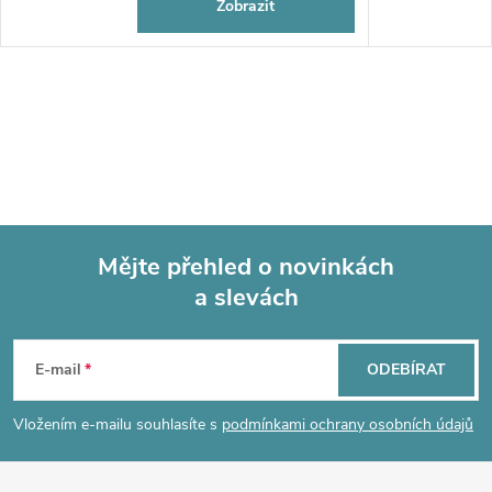
Zobrazit
Mějte přehled o novinkách
a slevách
Z
á
E-mail
ODEBÍRAT
p
Vložením e-mailu souhlasíte s
podmínkami ochrany osobních údajů
a