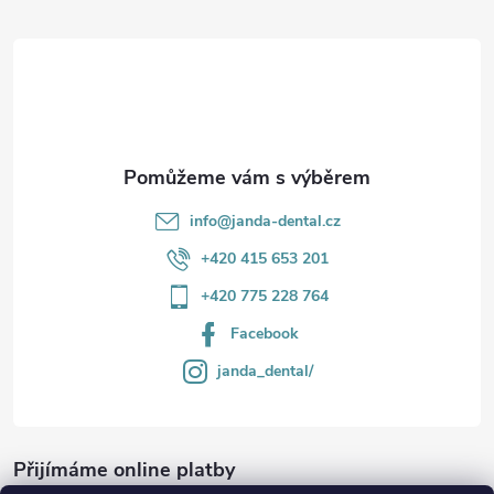
t
í
info
@
janda-dental.cz
+420 415 653 201
+420 775 228 764
Facebook
janda_dental/
Přijímáme online platby