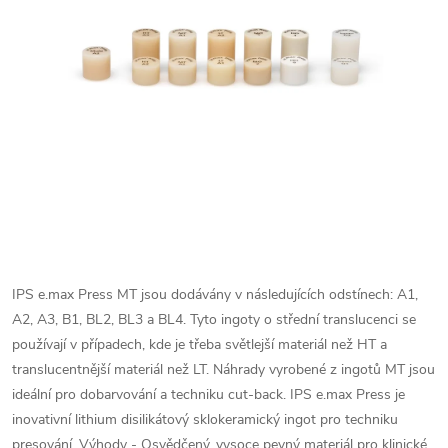
IPS e.max Press MT jsou dodávány v následujících odstínech: A1,
A2, A3, B1, BL2, BL3 a BL4. Tyto ingoty o střední translucenci se
používají v případech, kde je třeba světlejší materiál než HT a
translucentnější materiál než LT. Náhrady vyrobené z ingotů MT jsou
ideální pro dobarvování a techniku cut-back. IPS e.max Press je
inovativní lithium disilikátový sklokeramický ingot pro techniku
presování. Výhody - Osvědčený, vysoce pevný materiál pro klinické