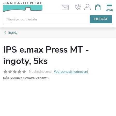
Přejít
NÁKUPNÍ
KOŠÍK
na
obsah
HLEDAT
Ingoty
IPS e.max Press MT -
ingoty, 5ks
Neohodnoceno
Podrobnosti hodnocení
Kód produktu:
Zvolte variantu