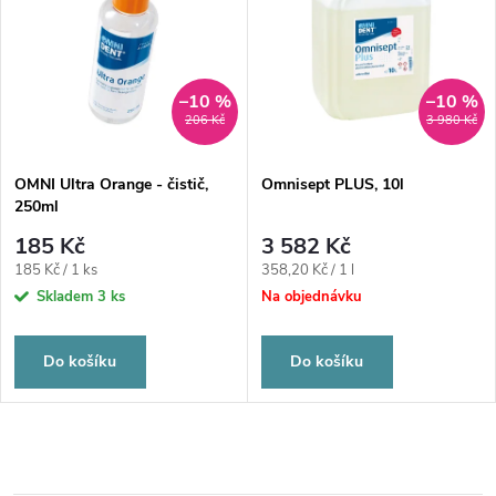
–10 %
–10 %
206 Kč
3 980 Kč
OMNI Ultra Orange - čistič,
Omnisept PLUS, 10l
250ml
185 Kč
3 582 Kč
Měrná
Měrná
185 Kč / 1 ks
358,20 Kč / 1 l
cena:
cena:
Skladem
3 ks
Na objednávku
Do košíku
Do košíku