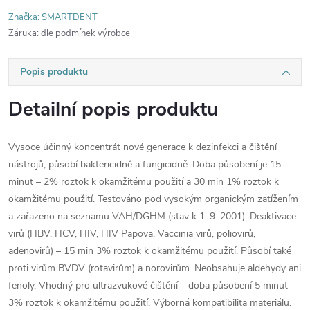
Značka:
SMARTDENT
Záruka
:
dle podmínek výrobce
Popis produktu
Detailní popis produktu
Vysoce účinný koncentrát nové generace k dezinfekci a čištění
nástrojů, působí baktericidně a fungicidně. Doba působení je 15
minut – 2% roztok k okamžitému použití a 30 min 1% roztok k
okamžitému použití. Testováno pod vysokým organickým zatížením
a zařazeno na seznamu VAH/DGHM (stav k 1. 9. 2001). Deaktivace
virů (HBV, HCV, HIV, HIV Papova, Vaccinia virů, poliovirů,
adenovirů) – 15 min 3% roztok k okamžitému použití. Působí také
proti virům BVDV (rotavirům) a norovirům. Neobsahuje aldehydy ani
fenoly. Vhodný pro ultrazvukové čištění – doba působení 5 minut
3% roztok k okamžitému použití. Výborná kompatibilita materiálu.