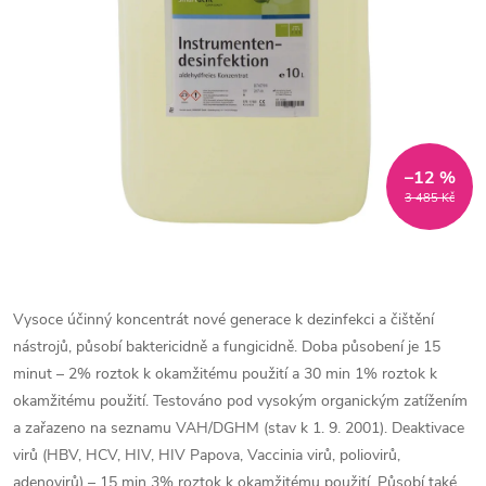
–12 %
3 485 Kč
Vysoce účinný koncentrát nové generace k dezinfekci a čištění
nástrojů, působí baktericidně a fungicidně. Doba působení je 15
minut – 2% roztok k okamžitému použití a 30 min 1% roztok k
okamžitému použití. Testováno pod vysokým organickým zatížením
a zařazeno na seznamu VAH/DGHM (stav k 1. 9. 2001). Deaktivace
virů (HBV, HCV, HIV, HIV Papova, Vaccinia virů, poliovirů,
adenovirů) – 15 min 3% roztok k okamžitému použití. Působí také