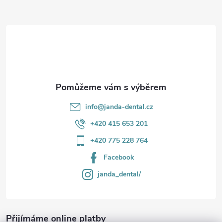
a
t
í
info
@
janda-dental.cz
+420 415 653 201
+420 775 228 764
Facebook
janda_dental/
Přijímáme online platby