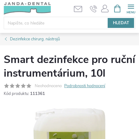
Přejít
NÁKUPNÍ
KOŠÍK
na
obsah
HLEDAT
Dezinfekce chirurg. nástrojů
Smart dezinfekce pro ruční
instrumentárium, 10l
Neohodnoceno
Podrobnosti hodnocení
Kód produktu:
111361