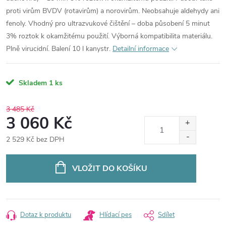
proti virům BVDV (rotavirům) a norovirům. Neobsahuje aldehydy ani
fenoly. Vhodný pro ultrazvukové čištění – doba působení 5 minut
3% roztok k okamžitému použití. Výborná kompatibilita materiálu.
Plně virucidní. Balení 10 l kanystr.
Detailní informace
Skladem
1 ks
3 485 Kč
3 060 Kč
2 529 Kč bez DPH
Měrná
cena:
VLOŽIT DO KOŠÍKU
Dotaz k produktu
Hlídací pes
Sdílet