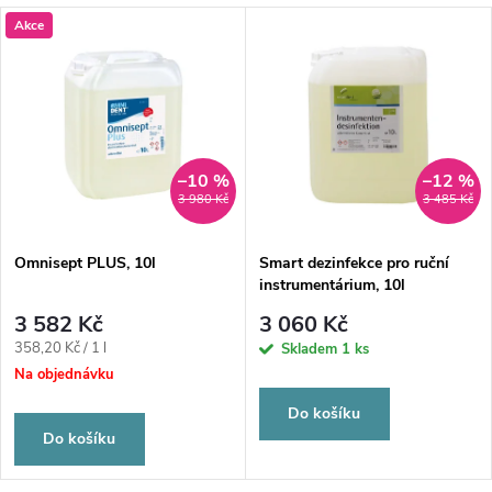
Akce
–10 %
–12 %
3 980 Kč
3 485 Kč
Omnisept PLUS, 10l
Smart dezinfekce pro ruční
instrumentárium, 10l
3 582 Kč
3 060 Kč
Měrná
358,20 Kč / 1 l
Skladem
1 ks
cena:
Na objednávku
Do košíku
Do košíku