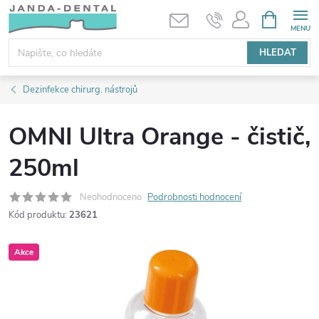
Přejít
NÁKUPNÍ
KOŠÍK
na
obsah
HLEDAT
Dezinfekce chirurg. nástrojů
OMNI Ultra Orange - čistič,
250ml
Neohodnoceno
Podrobnosti hodnocení
Kód produktu:
23621
Akce