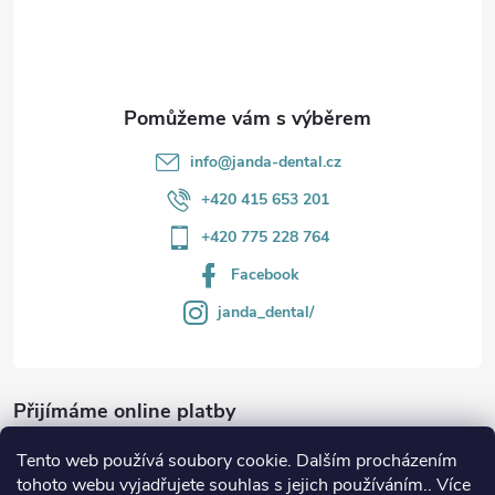
í
info
@
janda-dental.cz
+420 415 653 201
+420 775 228 764
Facebook
janda_dental/
Přijímáme online platby
Tento web používá soubory cookie. Dalším procházením
tohoto webu vyjadřujete souhlas s jejich používáním.. Více