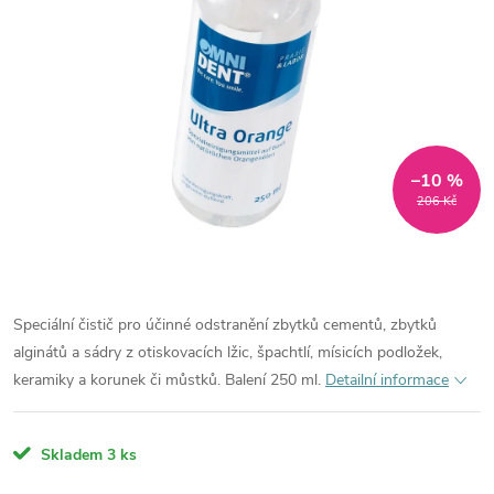
–10 %
206 Kč
Speciální čistič pro účinné odstranění zbytků cementů, zbytků
alginátů a sádry z otiskovacích lžic, špachtlí, mísicích podložek,
keramiky a korunek či můstků. Balení 250 ml.
Detailní informace
Skladem
3 ks