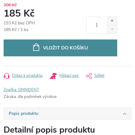
206 Kč
185 Kč
153 Kč bez DPH
Měrná
185 Kč / 1 ks
cena:
VLOŽIT DO KOŠÍKU
Dotaz k produktu
Hlídací pes
Sdílet
Značka:
OMNIDENT
Záruka
:
dle podmínek výrobce
Popis produktu
Detailní popis produktu