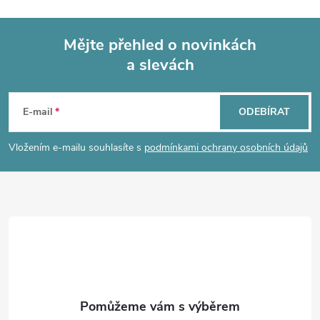
Mějte přehled o novinkách
a slevách
Z
á
E-mail
ODEBÍRAT
p
Vložením e-mailu souhlasíte s
podmínkami ochrany osobních údajů
a
t
í