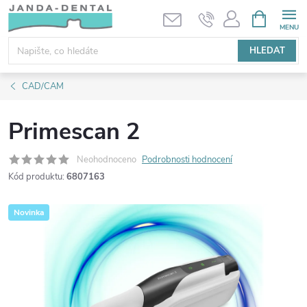
Přejít
NÁKUPNÍ
KOŠÍK
na
obsah
HLEDAT
CAD/CAM
Primescan 2
Neohodnoceno
Podrobnosti hodnocení
Kód produktu:
6807163
Novinka