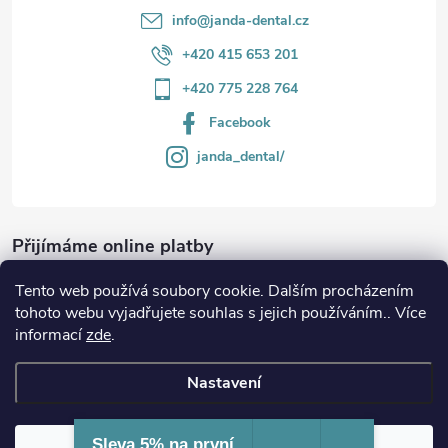
info
@
janda-dental.cz
+420 415 653 201
+420 775 228 764
Facebook
janda_dental/
Přijímáme online platby
Tento web používá soubory cookie. Dalším procházením
tohoto webu vyjadřujete souhlas s jejich používáním.. Více
informací
zde
.
Informace
Nastavení
Copyright 2026
JANDA-DENTAL.cz
. Všechna práva vyhrazena.
Sleva 5% na první