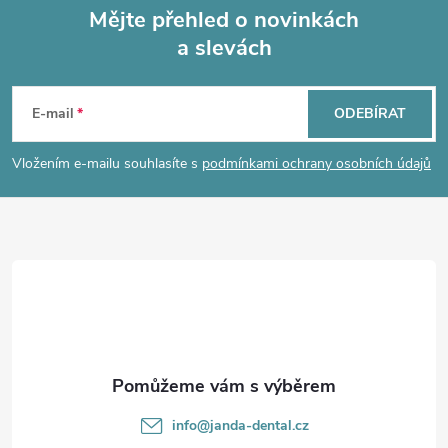
Mějte přehled o novinkách
a slevách
Z
á
E-mail
ODEBÍRAT
p
Vložením e-mailu souhlasíte s
podmínkami ochrany osobních údajů
a
t
í
info
@
janda-dental.cz