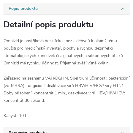
Popis produktu
Detailní popis produktu
Omnizid je postřiková dezinfekce bez aldehydů k okamžitému
použití pro medicínský inventář, plochy a rychlou dezinfekci
stomatologických koncovek či alginátových a silikonových otisků.
Omnizid má rychlou účinnost. Příjemná svěží vůně květin.
Zařazeno na seznamu VAH/DGHM. Spektrum účinnosti: baktericidní
(vč. MRSA), fungicidní, deaktivace virů HBV/HIV/HCV/ viry H1N1.
Doby působení: koncentrát 1 min., deaktivace virů HBV/HIV/HCV:
koncentrát 30 sekund.
Kanystr 10 l.
Parametry produktu