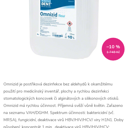
–10 %
1 748 Kč
Omnizid je postřiková dezinfekce bez aldehydů k okamžitému
použití pro medicínský inventář, plochy a rychlou dezinfekci
stomatologických koncovek či alginátových a silikonových otisků.
Omnizid má rychlou účinnost. Příjemná svěží vůně květin.
Zařazeno
na seznamu VAH/DGHM. Spektrum účinnosti: baktericidní (vč.
MRSA), fungicidní, deaktivace virů HBV/HIV/HCV/ viry H1N1. Doby
působení: koncentrát 1 min., deaktivace virů HBV/HIV/HCV: