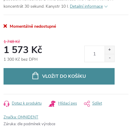
koncentrát 30 sekund.
Kanystr 10 l.
Detailní informace
Momentálně nedostupné
1 748 Kč
1 573 Kč
1 300 Kč bez DPH
Měrná
cena:
VLOŽIT DO KOŠÍKU
Dotaz k produktu
Hlídací pes
Sdílet
Značka:
OMNIDENT
Záruka
:
dle podmínek výrobce