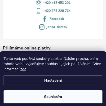
+420 415 653 201
+420 775 228 764
Facebook
janda_dental/
Přijímáme online platby
Tento web používá soubory cookie. Dalším procházením
tohoto webu vyjadřujete souhlas s jejich používáním.. Více
informací
zde
.
Informace
Nastavení
Copyright 2026
JANDA-DENTAL.cz
. Všechna práva vyhrazena.
Souhlasím
Vytvořil Shoptet