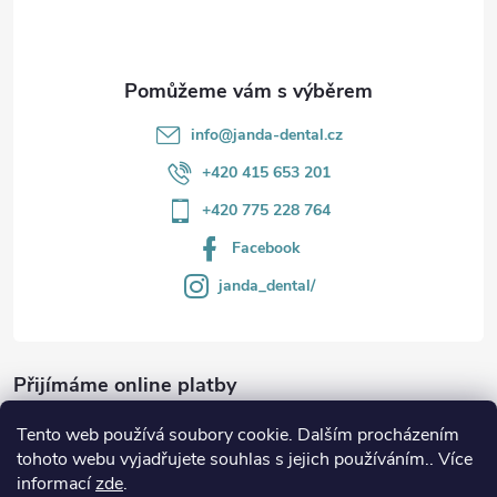
í
info
@
janda-dental.cz
+420 415 653 201
+420 775 228 764
Facebook
janda_dental/
Přijímáme online platby
Tento web používá soubory cookie. Dalším procházením
tohoto webu vyjadřujete souhlas s jejich používáním.. Více
informací
zde
.