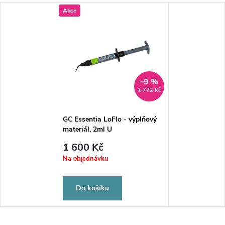
Akce
–9 %
1 772 Kč
GC Essentia LoFlo - výplňový
materiál, 2ml U
1 600 Kč
Na objednávku
Do košíku