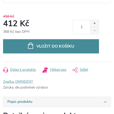
458 Kč
412 Kč
368 Kč bez DPH
Měrná
cena:
VLOŽIT DO KOŠÍKU
Dotaz k produktu
Hlídací pes
Sdílet
Značka:
OMNIDENT
Záruka
:
dle podmínek výrobce
Popis produktu