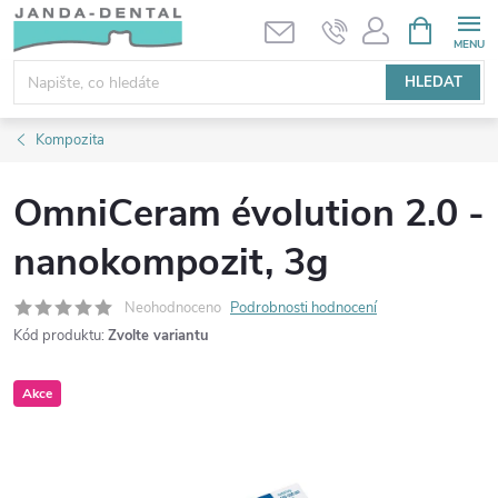
Přejít
NÁKUPNÍ
KOŠÍK
na
obsah
HLEDAT
Kompozita
OmniCeram évolution 2.0 -
nanokompozit, 3g
Neohodnoceno
Podrobnosti hodnocení
Kód produktu:
Zvolte variantu
Akce