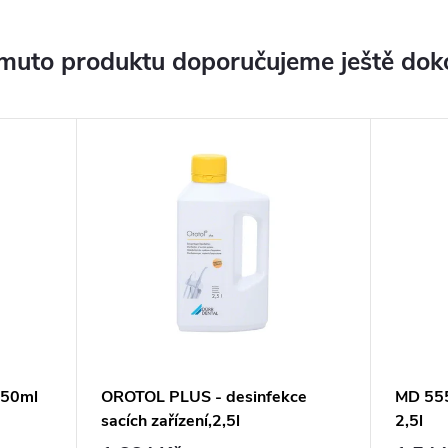
muto produktu doporučujeme ještě dok
 750ml
OROTOL PLUS - desinfekce
MD 555 
sacích zařízení,2,5l
2,5l