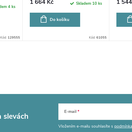
1 664 Kč
1 544
Skladem
10 ks
adem
4 ks
Do košíku
Kód:
129555
Kód:
61055
E-mail
a slevách
Vložením e-mailu souhlasíte s
podmínka