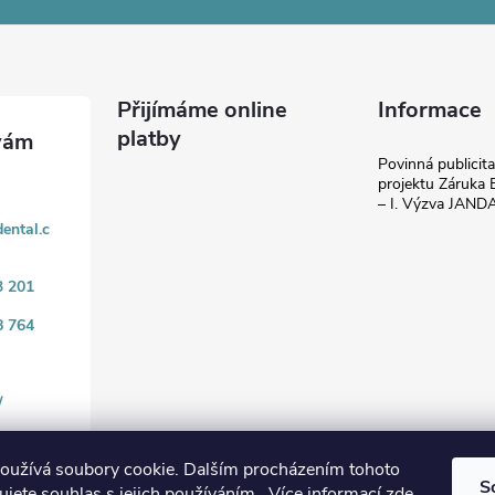
Přijímáme online
Informace
platby
Povinná publicit
projektu Záruka E
– I. Výzva JAN
ental.c
3 201
8 764
/
oužívá soubory cookie. Dalším procházením tohoto
S
jete souhlas s jejich používáním.. Více informací
zde
.