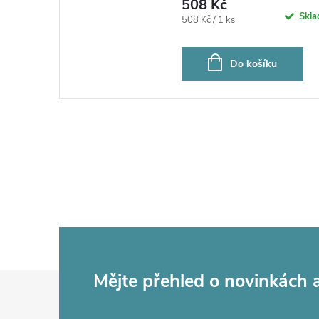
508 Kč
Skl
Měrná
508 Kč / 1 ks
cena:
Do košíku
Z
Mějte přehled o novinkách