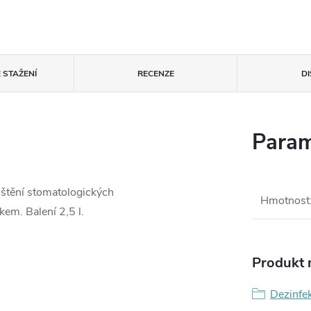
 STAŽENÍ
RECENZE
D
Param
ištění stomatologických
Hmotnost
em. Balení 2,5 l.
Produkt n
Dezinfek