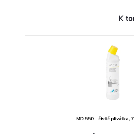
K to
MD 550 - čistič plivátka,