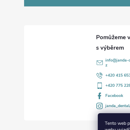
á
p
a
t
í
info
@
janda-d
z
+420 415 65
+420 775 22
Facebook
janda_dental
Tento web p
webu vyjadřu