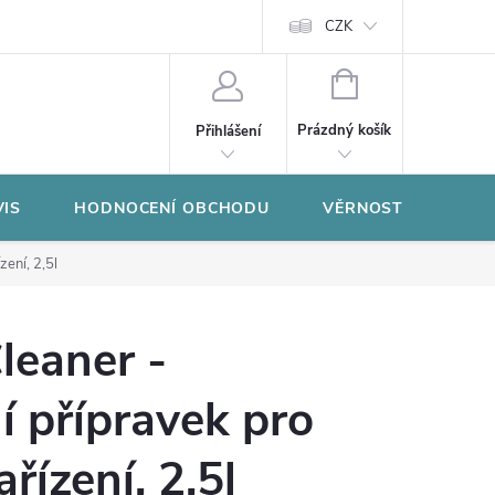
CZK
NÁKUPNÍ
KOŠÍK
Prázdný košík
Přihlášení
VIS
HODNOCENÍ OBCHODU
VĚRNOSTNÍ PROGR
ení, 2,5l
leaner -
í přípravek pro
řízení, 2,5l