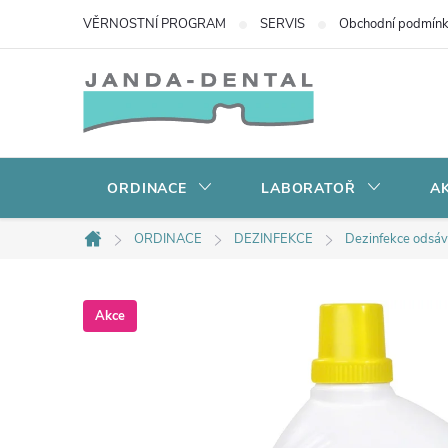
Přejít
VĚRNOSTNÍ PROGRAM
SERVIS
Obchodní podmín
na
obsah
ORDINACE
LABORATOŘ
AK
ORDINACE
DEZINFEKCE
Dezinfekce odsáva
Domů
Akce