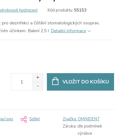
odrobnosti hodnocení
Kód produktu:
55153
 pro dezinfekci a čištění stomatologických souprav,
ním účinkem. Balení 2,5 l.
Detailní informace
VLOŽIT DO KOŠÍKU
dací pes
Sdílet
Značka:
OMNIDENT
Záruka
:
dle podmínek
výrobce