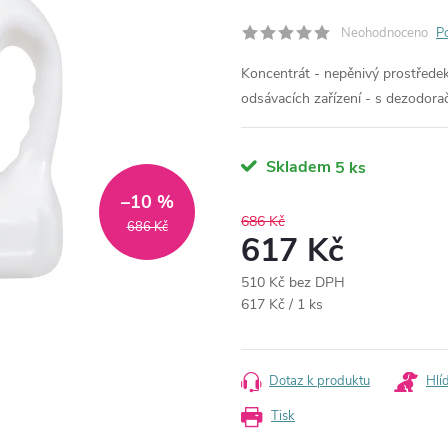
Neohodnoceno
P
Koncentrát - nepěnivý prostředek
odsávacích zařízení - s dezodorač
Skladem
5 ks
–10 %
686 Kč
686 Kč
617 Kč
510 Kč bez DPH
Měrná
617 Kč / 1 ks
cena:
Dotaz k produktu
Hlí
Tisk