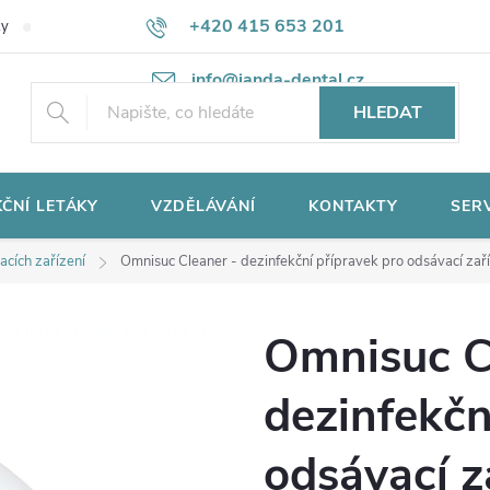
+420 415 653 201
ky
Potřebujete poradit?
Ochrana osobních údajů
info@janda-dental.cz
HLEDAT
ČNÍ LETÁKY
VZDĚLÁVÁNÍ
KONTAKTY
SER
cích zařízení
Omnisuc Cleaner - dezinfekční přípravek pro odsávací zaříz
Omnisuc C
dezinfekčn
odsávací za